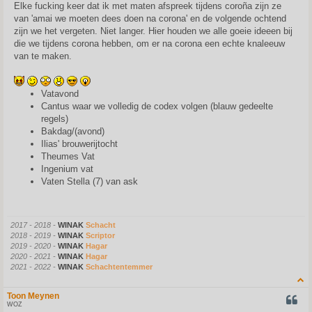
s
Elke fucking keer dat ik met maten afspreek tijdens coroña zijn ze
t
van 'amai we moeten dees doen na corona' en de volgende ochtend
zijn we het vergeten. Niet langer. Hier houden we alle goeie ideeen bij
die we tijdens corona hebben, om er na corona een echte knaleeuw
van te maken.
Vatavond
Cantus waar we volledig de codex volgen (blauw gedeelte
regels)
Bakdag/(avond)
Ilias' brouwerijtocht
Theumes Vat
Ingenium vat
Vaten Stella (7) van ask
2017 - 2018 -
WINAK
Schacht
2018 - 2019 -
WINAK
Scriptor
2019 - 2020 -
WINAK
Hagar
2020 - 2021 -
WINAK
Hagar
2021 - 2022 -
WINAK
Schachtentemmer
Toon Meynen
QUOT
WOZ