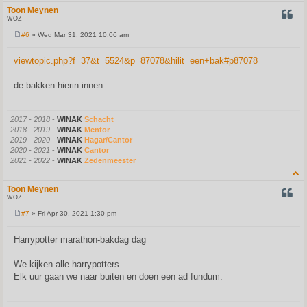
Toon Meynen
QUOT
WOZ
#6
» Wed Mar 31, 2021 10:06 am
P
o
s
viewtopic.php?f=37&t=5524&p=87078&hilit=een+bak#p87078
t
de bakken hierin innen
2017 - 2018
-
WINAK
Schacht
2018 - 2019
-
WINAK
Mentor
2019 - 2020
-
WINAK
Hagar/Cantor
2020 - 2021
-
WINAK
Cantor
2021 - 2022
-
WINAK
Zedenmeester
Toon Meynen
QUOT
WOZ
#7
» Fri Apr 30, 2021 1:30 pm
P
o
s
Harrypotter marathon-bakdag dag
t
We kijken alle harrypotters
Elk uur gaan we naar buiten en doen een ad fundum.