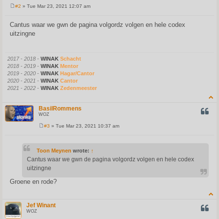
#2
» Tue Mar 23, 2021 12:07 am
P
o
s
Cantus waar we gwn de pagina volgordz volgen en hele codex
t
uitzingne
2017 - 2018
-
WINAK
Schacht
2018 - 2019
-
WINAK
Mentor
2019 - 2020
-
WINAK
Hagar/Cantor
2020 - 2021
-
WINAK
Cantor
2021 - 2022
-
WINAK
Zedenmeester
BasilRommens
QUOT
WOZ
#3
» Tue Mar 23, 2021 10:37 am
P
o
s
t
Toon Meynen
wrote:
↑
Cantus waar we gwn de pagina volgordz volgen en hele codex
uitzingne
Groene en rode?
Jef Winant
QUOT
WOZ