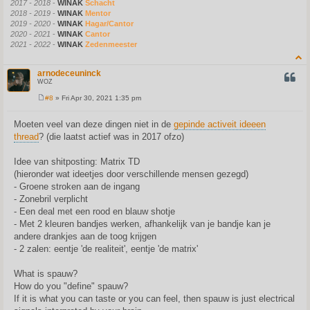
2017 - 2018
-
WINAK
Schacht
2018 - 2019
-
WINAK
Mentor
2019 - 2020
-
WINAK
Hagar/Cantor
2020 - 2021
-
WINAK
Cantor
2021 - 2022
-
WINAK
Zedenmeester
arnodeceuninck
QUOT
WOZ
#8
» Fri Apr 30, 2021 1:35 pm
P
o
s
Moeten veel van deze dingen niet in de
gepinde activeit ideeen
t
thread
? (die laatst actief was in 2017 ofzo)
Idee van shitposting: Matrix TD
(hieronder wat ideetjes door verschillende mensen gezegd)
- Groene stroken aan de ingang
- Zonebril verplicht
- Een deal met een rood en blauw shotje
- Met 2 kleuren bandjes werken, afhankelijk van je bandje kan je
andere drankjes aan de toog krijgen
- 2 zalen: eentje 'de realiteit', eentje 'de matrix'
What is spauw?
How do you "define" spauw?
If it is what you can taste or you can feel, then spauw is just electrical