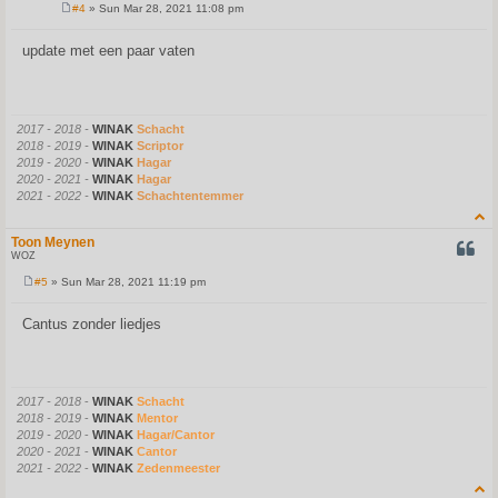
#4
» Sun Mar 28, 2021 11:08 pm
P
o
s
update met een paar vaten
t
2017 - 2018 -
WINAK
Schacht
2018 - 2019 -
WINAK
Scriptor
2019 - 2020 -
WINAK
Hagar
2020 - 2021 -
WINAK
Hagar
2021 - 2022 -
WINAK
Schachtentemmer
Toon Meynen
QUOT
WOZ
#5
» Sun Mar 28, 2021 11:19 pm
P
o
s
Cantus zonder liedjes
t
2017 - 2018
-
WINAK
Schacht
2018 - 2019
-
WINAK
Mentor
2019 - 2020
-
WINAK
Hagar/Cantor
2020 - 2021
-
WINAK
Cantor
2021 - 2022
-
WINAK
Zedenmeester