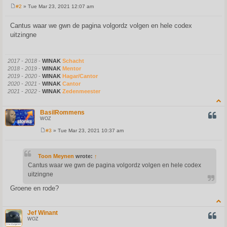
#2
» Tue Mar 23, 2021 12:07 am
P
o
s
Cantus waar we gwn de pagina volgordz volgen en hele codex
t
uitzingne
2017 - 2018
-
WINAK
Schacht
2018 - 2019
-
WINAK
Mentor
2019 - 2020
-
WINAK
Hagar/Cantor
2020 - 2021
-
WINAK
Cantor
2021 - 2022
-
WINAK
Zedenmeester
BasilRommens
QUOT
WOZ
#3
» Tue Mar 23, 2021 10:37 am
P
o
s
t
Toon Meynen
wrote:
↑
Cantus waar we gwn de pagina volgordz volgen en hele codex
uitzingne
Groene en rode?
Jef Winant
QUOT
WOZ