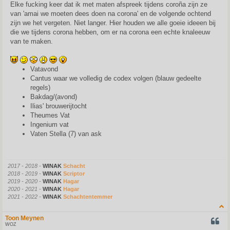
s
Elke fucking keer dat ik met maten afspreek tijdens coroña zijn ze
t
van 'amai we moeten dees doen na corona' en de volgende ochtend
zijn we het vergeten. Niet langer. Hier houden we alle goeie ideeen bij
die we tijdens corona hebben, om er na corona een echte knaleeuw
van te maken.
Vatavond
Cantus waar we volledig de codex volgen (blauw gedeelte
regels)
Bakdag/(avond)
Ilias' brouwerijtocht
Theumes Vat
Ingenium vat
Vaten Stella (7) van ask
2017 - 2018 -
WINAK
Schacht
2018 - 2019 -
WINAK
Scriptor
2019 - 2020 -
WINAK
Hagar
2020 - 2021 -
WINAK
Hagar
2021 - 2022 -
WINAK
Schachtentemmer
Toon Meynen
QUOT
WOZ