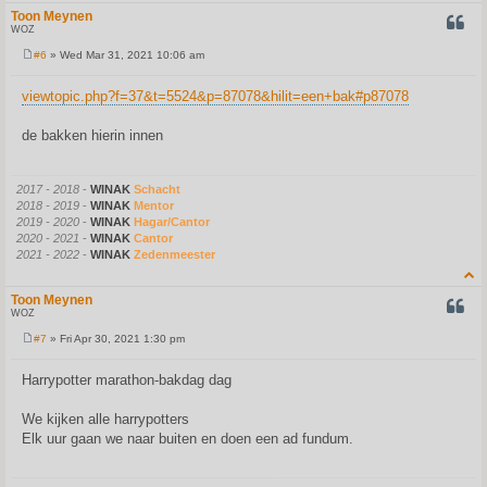
Toon Meynen
QUOT
WOZ
#6
» Wed Mar 31, 2021 10:06 am
P
o
s
viewtopic.php?f=37&t=5524&p=87078&hilit=een+bak#p87078
t
de bakken hierin innen
2017 - 2018
-
WINAK
Schacht
2018 - 2019
-
WINAK
Mentor
2019 - 2020
-
WINAK
Hagar/Cantor
2020 - 2021
-
WINAK
Cantor
2021 - 2022
-
WINAK
Zedenmeester
Toon Meynen
QUOT
WOZ
#7
» Fri Apr 30, 2021 1:30 pm
P
o
s
Harrypotter marathon-bakdag dag
t
We kijken alle harrypotters
Elk uur gaan we naar buiten en doen een ad fundum.