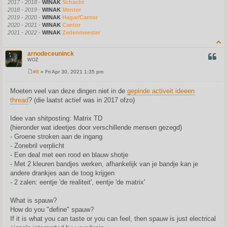
2017 - 2018
-
WINAK
Schacht
2018 - 2019
-
WINAK
Mentor
2019 - 2020
-
WINAK
Hagar/Cantor
2020 - 2021
-
WINAK
Cantor
2021 - 2022
-
WINAK
Zedenmeester
arnodeceuninck
QUOT
WOZ
#8
» Fri Apr 30, 2021 1:35 pm
P
o
s
Moeten veel van deze dingen niet in de
gepinde activeit ideeen
t
thread
? (die laatst actief was in 2017 ofzo)
Idee van shitposting: Matrix TD
(hieronder wat ideetjes door verschillende mensen gezegd)
- Groene stroken aan de ingang
- Zonebril verplicht
- Een deal met een rood en blauw shotje
- Met 2 kleuren bandjes werken, afhankelijk van je bandje kan je
andere drankjes aan de toog krijgen
- 2 zalen: eentje 'de realiteit', eentje 'de matrix'
What is spauw?
How do you "define" spauw?
If it is what you can taste or you can feel, then spauw is just electrical