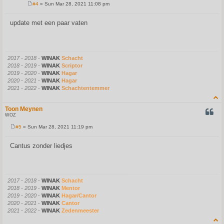
#4
» Sun Mar 28, 2021 11:08 pm
P
o
s
update met een paar vaten
t
2017 - 2018 -
WINAK
Schacht
2018 - 2019 -
WINAK
Scriptor
2019 - 2020 -
WINAK
Hagar
2020 - 2021 -
WINAK
Hagar
2021 - 2022 -
WINAK
Schachtentemmer
Toon Meynen
QUOT
WOZ
#5
» Sun Mar 28, 2021 11:19 pm
P
o
s
Cantus zonder liedjes
t
2017 - 2018
-
WINAK
Schacht
2018 - 2019
-
WINAK
Mentor
2019 - 2020
-
WINAK
Hagar/Cantor
2020 - 2021
-
WINAK
Cantor
2021 - 2022
-
WINAK
Zedenmeester