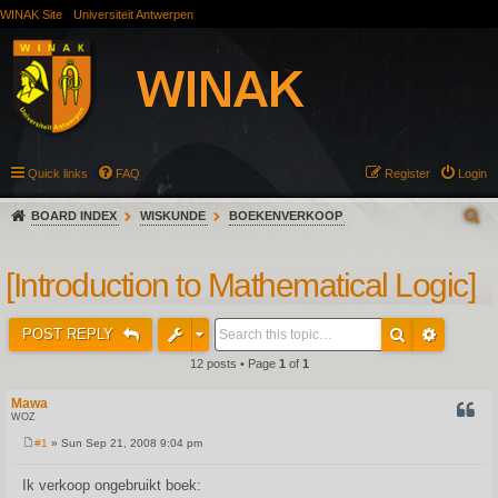
WINAK Site
Universiteit Antwerpen
Quick links
FAQ
Register
Login
BOARD INDEX
WISKUNDE
BOEKENVERKOOP
[Introduction to Mathematical Logic]
POST REPLY
12 posts • Page
1
of
1
Mawa
QUOT
WOZ
#1
» Sun Sep 21, 2008 9:04 pm
P
o
s
Ik verkoop ongebruikt boek:
t