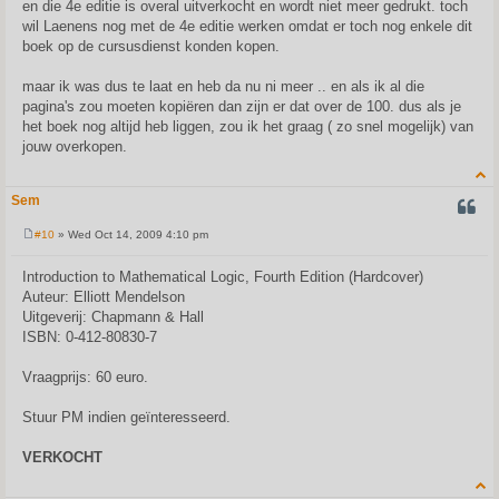
en die 4e editie is overal uitverkocht en wordt niet meer gedrukt. toch
wil Laenens nog met de 4e editie werken omdat er toch nog enkele dit
boek op de cursusdienst konden kopen.
maar ik was dus te laat en heb da nu ni meer .. en als ik al die
pagina's zou moeten kopiëren dan zijn er dat over de 100. dus als je
het boek nog altijd heb liggen, zou ik het graag ( zo snel mogelijk) van
jouw overkopen.
Sem
QUOT
#10
» Wed Oct 14, 2009 4:10 pm
P
o
s
Introduction to Mathematical Logic, Fourth Edition (Hardcover)
t
Auteur: Elliott Mendelson
Uitgeverij: Chapmann & Hall
ISBN: 0-412-80830-7
Vraagprijs: 60 euro.
Stuur PM indien geïnteresseerd.
VERKOCHT