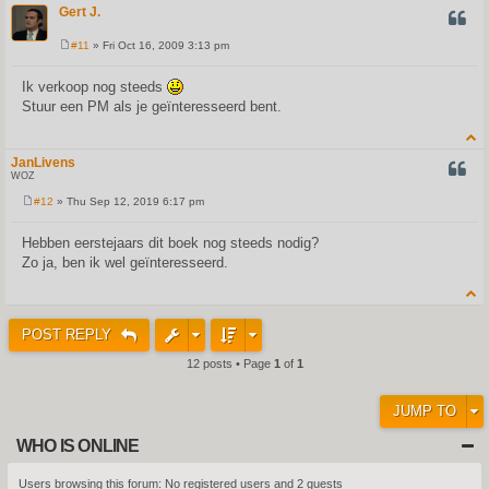
Gert J.
QUOT
#11
» Fri Oct 16, 2009 3:13 pm
P
o
s
Ik verkoop nog steeds
t
Stuur een PM als je geïnteresseerd bent.
JanLivens
QUOT
WOZ
#12
» Thu Sep 12, 2019 6:17 pm
P
o
s
Hebben eerstejaars dit boek nog steeds nodig?
t
Zo ja, ben ik wel geïnteresseerd.
POST REPLY
12 posts • Page
1
of
1
JUMP TO
WHO IS ONLINE
Users browsing this forum: No registered users and 2 guests