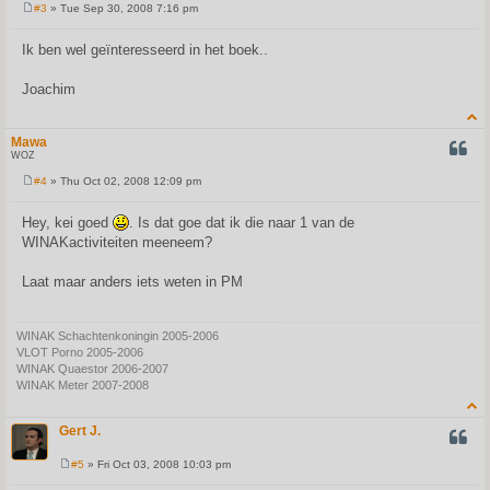
#3
» Tue Sep 30, 2008 7:16 pm
P
o
s
Ik ben wel geïnteresseerd in het boek..
t
Joachim
Mawa
QUOT
WOZ
#4
» Thu Oct 02, 2008 12:09 pm
P
o
s
Hey, kei goed
. Is dat goe dat ik die naar 1 van de
t
WINAKactiviteiten meeneem?
Laat maar anders iets weten in PM
WINAK Schachtenkoningin 2005-2006
VLOT Porno 2005-2006
WINAK Quaestor 2006-2007
WINAK Meter 2007-2008
Gert J.
QUOT
#5
» Fri Oct 03, 2008 10:03 pm
P
o