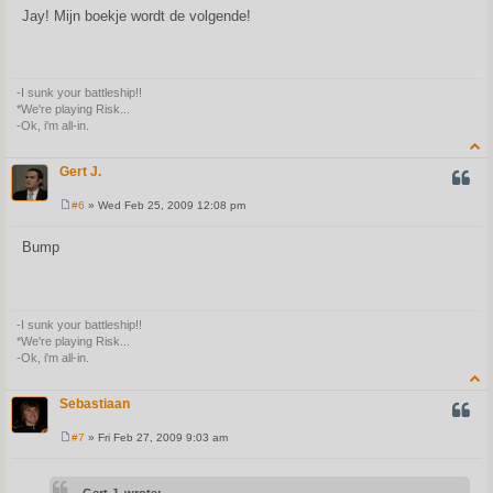
s
Jay! Mijn boekje wordt de volgende!
t
-I sunk your battleship!!
*We're playing Risk...
-Ok, i'm all-in.
Gert J.
QUOT
#6
» Wed Feb 25, 2009 12:08 pm
P
o
s
Bump
t
-I sunk your battleship!!
*We're playing Risk...
-Ok, i'm all-in.
Sebastiaan
QUOT
#7
» Fri Feb 27, 2009 9:03 am
P
o
s
t
Gert J. wrote: