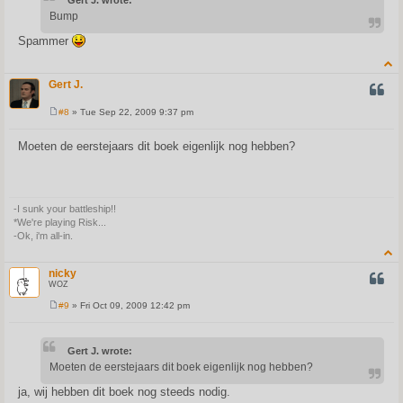
Bump
Spammer
Gert J.
QUOT
#8
» Tue Sep 22, 2009 9:37 pm
P
o
s
Moeten de eerstejaars dit boek eigenlijk nog hebben?
t
-I sunk your battleship!!
*We're playing Risk...
-Ok, i'm all-in.
nicky
QUOT
WOZ
#9
» Fri Oct 09, 2009 12:42 pm
P
o
s
t
Gert J. wrote:
Moeten de eerstejaars dit boek eigenlijk nog hebben?
ja, wij hebben dit boek nog steeds nodig.