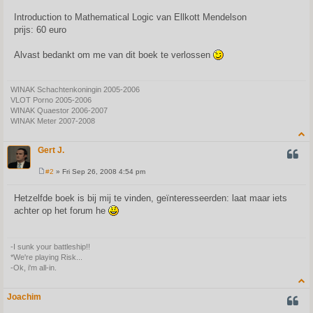
Introduction to Mathematical Logic van Ellkott Mendelson
prijs: 60 euro
Alvast bedankt om me van dit boek te verlossen
WINAK Schachtenkoningin 2005-2006
VLOT Porno 2005-2006
WINAK Quaestor 2006-2007
WINAK Meter 2007-2008
Gert J.
QUOT
#2
» Fri Sep 26, 2008 4:54 pm
P
o
s
Hetzelfde boek is bij mij te vinden, geïnteresseerden: laat maar iets
t
achter op het forum he
-I sunk your battleship!!
*We're playing Risk...
-Ok, i'm all-in.
Joachim
QUOT