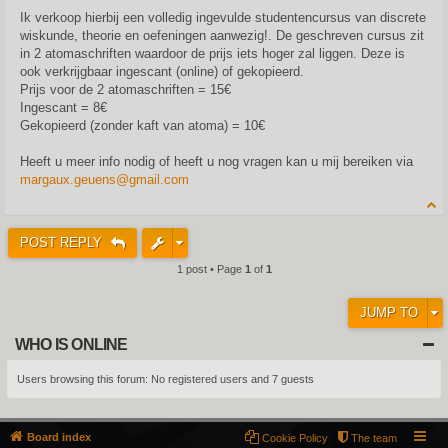
o
s
Ik verkoop hierbij een volledig ingevulde studentencursus van discrete
t
wiskunde, theorie en oefeningen aanwezig!. De geschreven cursus zit
in 2 atomaschriften waardoor de prijs iets hoger zal liggen. Deze is
ook verkrijgbaar ingescant (online) of gekopieerd.
Prijs voor de 2 atomaschriften = 15€
Ingescant = 8€
Gekopieerd (zonder kaft van atoma) = 10€
Heeft u meer info nodig of heeft u nog vragen kan u mij bereiken via
margaux.geuens@gmail.com
POST REPLY
1 post • Page
1
of
1
JUMP TO
WHO IS ONLINE
Users browsing this forum: No registered users and 7 guests
Board index
Cookie Policy
The team