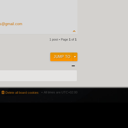
ns@gmail.com
1 post • Page
1
of
1
JUMP TO
All times are
UTC+02:00
Delete all board cookies