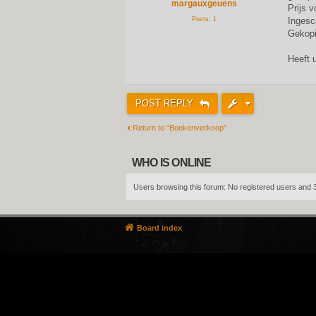
margauxgeuens
Prijs 
Posts:
1
Ingesc
Gekopi
Heeft 
POST REPLY
Return to “Boekenverkoop”
WHO IS ONLINE
Users browsing this forum: No registered users and 
Board index