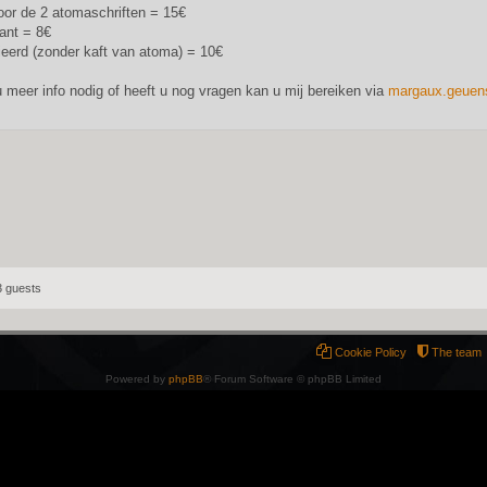
voor de 2 atomaschriften = 15€
ant = 8€
eerd (zonder kaft van atoma) = 10€
u meer info nodig of heeft u nog vragen kan u mij bereiken via
margaux.geue
3 guests
Cookie Policy
The team
Powered by
phpBB
® Forum Software © phpBB Limited