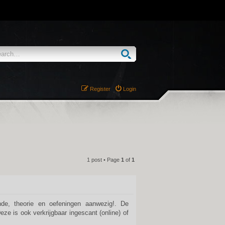
Register
Login
1 post • Page
1
of
1
QUOTE
nde, theorie en oefeningen aanwezig!. De
eze is ook verkrijgbaar ingescant (online) of