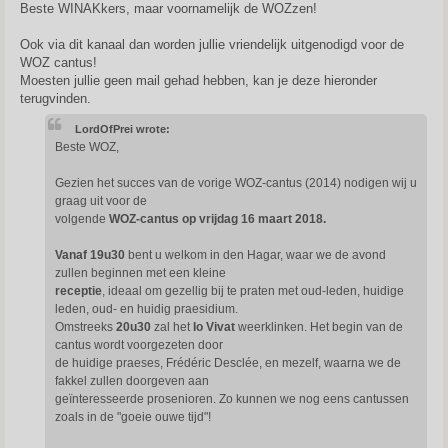
s
Beste WINAKkers, maar voornamelijk de WOZzen!
t
Ook via dit kanaal dan worden jullie vriendelijk uitgenodigd voor de
WOZ cantus!
Moesten jullie geen mail gehad hebben, kan je deze hieronder
terugvinden.
LordOfPrei wrote:
Beste WOZ,
Gezien het succes van de vorige WOZ-cantus (2014) nodigen wij u
graag uit voor de
volgende
WOZ-cantus op vrijdag 16 maart 2018.
Vanaf 19u30
bent u welkom in den Hagar, waar we de avond
zullen beginnen met een kleine
receptie
, ideaal om gezellig bij te praten met oud-leden, huidige
leden, oud- en huidig praesidium.
Omstreeks
20u30
zal het
Io Vivat
weerklinken. Het begin van de
cantus wordt voorgezeten door
de huidige praeses, Frédéric Desclée, en mezelf, waarna we de
fakkel zullen doorgeven aan
geïnteresseerde prosenioren. Zo kunnen we nog eens cantussen
zoals in de "goeie ouwe tijd"!