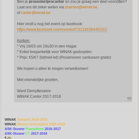
Ben je
prosenior/procantor
en zou je graag een deel voorzitten?
Laat ons dit zeker weten via
praeses@winak.be
of
cantor@winak.be
Hier vindt u nog het event op facebook:
https://www.facebook.com/events/373133536445332/
Kortom:
* Vrij 16/03 om 19u30 in den Hagar.
* Enkel toegankelijk voor WINAK-gedoopten.
* Prijs: €5/€7 (lid/niet-lid) (Prosenioren cantussen gratis)
We hopen u allen te mogen verwelkomen!
Met vriendelijke groeten,
Ward Demyttenaere
WINAK Cantor 2017-2018
WINAK
Schacht 2014-2015
WINAK
Mentor Informatica 2015-2016
ASK-Stuwer
Praesidium
2016-2017
ASK-Stuwer
I.T.
2017-2018