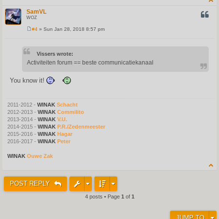
SamVL
QUOT
WOZ
#4
» Sun Jan 28, 2018 8:57 pm
P
o
s
t
Vissers wrote:
Activiteiten forum == beste communicatiekanaal
You know it!
2011-2012 -
WINAK
Schacht
2012-2013 -
WINAK
Commilito
2013-2014 -
WINAK
V.U.
2014-2015 -
WINAK
P.R./Zedenmeester
2015-2016 -
WINAK
Hagar
2016-2017 -
WINAK
Peter
WINAK
Ouwe Zak
POST REPLY
4 posts • Page
1
of
1
JUMP TO