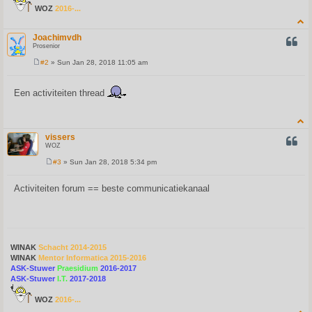
WOZ
2016-...
Joachimvdh
QUOT
Prosenior
#2
» Sun Jan 28, 2018 11:05 am
P
o
s
Een activiteiten thread
t
vissers
QUOT
WOZ
#3
» Sun Jan 28, 2018 5:34 pm
P
o
s
Activiteiten forum == beste communicatiekanaal
t
WINAK
Schacht 2014-2015
WINAK
Mentor Informatica 2015-2016
ASK-Stuwer
Praesidium
2016-2017
ASK-Stuwer
I.T.
2017-2018
WOZ
2016-...