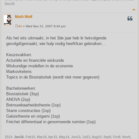
Dec25
Math Wolf
QUOT
#4
» Wed Nov 21, 2007 9:44 pm
P
o
s
Als het iets uitmaakt, in het 3de jaar heb ik hetvolgende
t
gevolgd/gemaakt, wie hulp nodig heeft/kan gebruiken...
Keuzevakken:
Acturiële en financiële wiskunde
Wiskundige modellen in de economie
Markovketens
Topics in de Biostatistiek (wordt niet meer gegeven)
Bachelorwerken:
Biostatistiek (3sp)
ANOVA (2sp)
Betrouwbaarheidstheorie (1sp)
Starre constructies (1sp)
Galoistheorie en origami (1sp)
Fréchet differentiaal in genormeerde ruimten (1sp)
2014:
Jan16
, Feb15, Mar16, Apr15, May14, Jun13, Jul12, Aug10, Sep9, Oct8, Nov6,