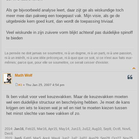
Als ge bijvoorbeeld analyse leert, daar zijt ge als wiskundige toch
meer mee dan pakweg een toegepast vak. Mijn visie, als ge de
uitgebreide kern goed kunt, dan wordt de toepassing triviaal.
Veel wiskunde in zijn zuivere vorm blijkt achteraf pas duidelijke spinoff
te bieden
La pensée ne doit jamais se soumettre, ni à un dogme, ni à un parti, ni à une passion,
ni à un intérêt, ni à une idée préconçue, ni à quoi que ce soit, si ce n'est aux faits eux-
mêmes; parce que, pour elle se soumettre, ce serait cesser d'exister.
Math Wolf
QUOT
#3
» Thu Jan 25, 2007 4:54 pm
P
o
s
Ik ben voluit voor veel keuzevakken. Maar de keuzevakken moeten
t
wel een duidelijke structuur en beschrijving hebben. Je moet de kans
krijgen om iets te kiezen wat je wil en niet te moeten kiezen tussen
het minst slechte van twee vakken of zo.
2014:
Jan16
, Feb15, Mar16, Apr15, May14, Jun13, Jul12, Aug10, Sep9, Oct8, Nov6,
Dec6
2015:
Jan5
, Feb5, Mar5, Apr4, May4, Jun2, Jul2, Jul31, Aug29, Sep28, Oct27, Nov25,