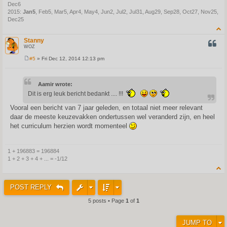
Dec6
2015:
Jan5
, Feb5, Mar5, Apr4, May4, Jun2, Jul2, Jul31, Aug29, Sep28, Oct27, Nov25,
Dec25
Stanny
QUOT
WOZ
#5
» Fri Dec 12, 2014 12:13 pm
P
o
s
t
Aamir wrote:
Dit is erg leuk bericht bedankt .... !!!
Vooral een bericht van 7 jaar geleden, en totaal niet meer relevant
daar de meeste keuzevakken ondertussen wel veranderd zijn, en heel
het curriculum herzien wordt momenteel
1 + 196883 = 196884
1 + 2 + 3 + 4 + ... = -1/12
POST REPLY
5 posts • Page
1
of
1
JUMP TO