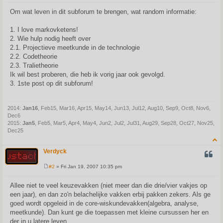
o
s
Om wat leven in dit subforum te brengen, wat random informatie:
t
1. I love markovketens!
2. Wie hulp nodig heeft over
2.1. Projectieve meetkunde in de technologie
2.2. Codetheorie
2.3. Tralietheorie
Ik wil best proberen, die heb ik vorig jaar ook gevolgd.
3. 1ste post op dit subforum!
2014:
Jan16
, Feb15, Mar16, Apr15, May14, Jun13, Jul12, Aug10, Sep9, Oct8, Nov6,
Dec6
2015:
Jan5
, Feb5, Mar5, Apr4, May4, Jun2, Jul2, Jul31, Aug29, Sep28, Oct27, Nov25,
Dec25
Verdyck
QUOT
#2
» Fri Jan 19, 2007 10:35 pm
P
o
s
Allee niet te veel keuzevakken (niet meer dan die drie/vier vakjes op
t
een jaar), en dan zo'n belachelijke vakken erbij pakken zekers. Als ge
goed wordt opgeleid in de core-wiskundevakken(algebra, analyse,
meetkunde). Dan kunt ge die toepassen met kleine cursussen her en
der in u latere leven.