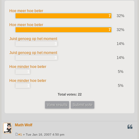
Hoe meer hoe beter
7
32%
Hoe meer hoe beter
7
32%
Juist genoeg op het moment
3
14%
Juist genoeg op het moment
3
14%
Hoe minder hoe beter
1
5%
Hoe minder hoe beter
1
5%
Total votes:
22
View results
Math Wolf
QUOT
#1
» Tue Jan 16, 2007 4:50 pm
P