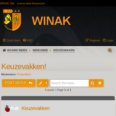
WINAK Site
Universiteit Antwerpen
Quick links
FAQ
Register
Login
BOARD INDEX
WISKUNDE
KEUZEVAKKEN
Keuzevakken!
Moderator:
Praesidium
POST REPLY
5 posts • Page
1
of
1
Keuzevakken
Poll: