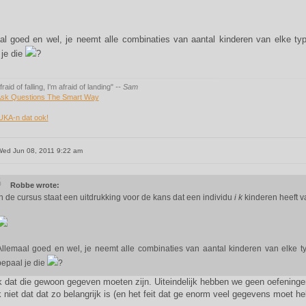
al goed en wel, je neemt alle combinaties van aantal kinderen van elke typ
 je die
?
fraid of falling, I'm afraid of landing"
-- Sam
sk Questions The Smart Way
UKA-n dat ook!
ed Jun 08, 2011 9:22 am
Robbe wrote:
In de cursus staat een uitdrukking voor de kans dat een individu
i
k
kinderen heeft v
Allemaal goed en wel, je neemt alle combinaties van aantal kinderen van elke ty
bepaal je die
?
k dat die gewoon gegeven moeten zijn. Uiteindelijk hebben we geen oefeninge
k niet dat dat zo belangrijk is (en het feit dat ge enorm veel gegevens moet 