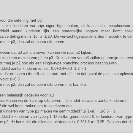
voor die oefening met p3:
 enkel kinderen van zijn eigen type maken, dit kan je dus beschouwen a
ddeld aantal kinderen lijkt een onmogelijke opgave maar komt 'toe
aalverdeling met n=16, p=1/20. De verwachtigswaarde is dus makkelijk te ber
je met p3, dan zal de boom uitsterven.
weten dat p3 zal uitsterven kunnen we naar p2 kijken:
n kinderen maken van p2 en p3. De kinderen van p3 zullen op termijn uitster
or mag je p2 ook als een single-type branching process beschouwen.
deld aantal kinderen is hier: 0.0+0.4+0.8=1.2 > 1.
 dat de boom uitsterft als je start met p2 is in dat geval de positieve oplossi
 volgt z=0.5.
je met p2, dan zal de boom uitsterven met kan 0.5.
 een belangrijk gegeven voor p1!
 berekenen we de kans op uitsterven = 1 omdat verwacht aantal kinderen m =
2 die wel kans maken om te overleven dus:
l kinderen van type p1 maken we gemmiddeld? 1/(1-m) = 1/0.5 = 2.
deld 2 kinderen van type p1. Die elks gemmiddeld 0.75 kinderen van type 
e p2, de kans dat die allemaal uitsterven is: 0.5^1.5 =~ 0.35. De kans dat di