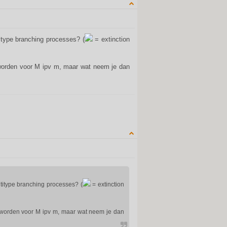
QUOTE
itype branching processes? (
= extinction
worden voor M ipv m, maar wat neem je dan
QUOTE
ltitype branching processes? (
= extinction
 worden voor M ipv m, maar wat neem je dan