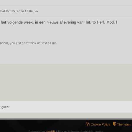
Sat Oct 25, 2014 12:04 pm
 het volgende week, in een nieuwe aflevering van: Int. to Perf. Mod. !
andom, you just can't think as fast as me
1 guest
Cookie Policy
The team
Powered by
phpBB
® Forum Software © phpBB Limited