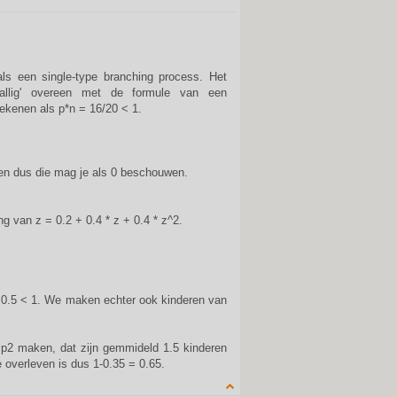
ls een single-type branching process. Het
vallig' overeen met de formule van een
ekenen als p*n = 16/20 < 1.
ven dus die mag je als 0 beschouwen.
ng van z = 0.2 + 0.4 * z + 0.4 * z^2.
 0.5 < 1. We maken echter ook kinderen van
p2 maken, dat zijn gemmideld 1.5 kinderen
e overleven is dus 1-0.35 = 0.65.