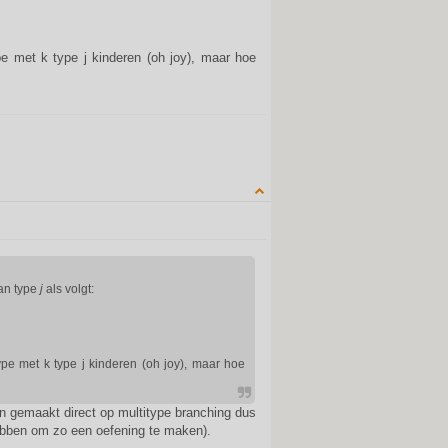
e met k type j kinderen (oh joy), maar hoe
QUOTE
an type
j
als volgt:
pe met k type j kinderen (oh joy), maar hoe
n gemaakt direct op multitype branching dus
hebben om zo een oefening te maken).