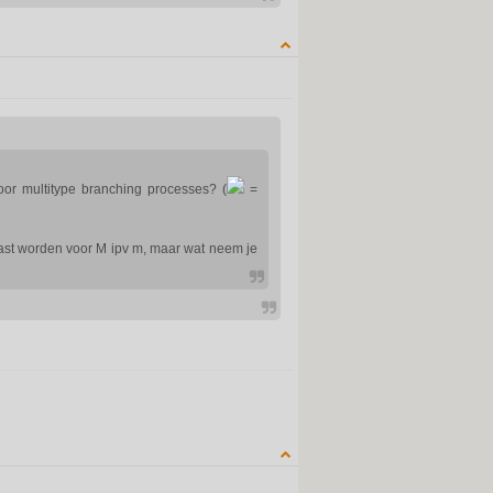
QUOTE
oor multitype branching processes? (
=
ast worden voor M ipv m, maar wat neem je
QUOTE