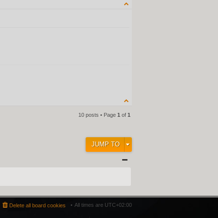
QUOTE
10 posts • Page
1
of
1
JUMP TO
All times are
UTC+02:00
Delete all board cookies