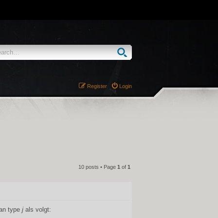
Register
Login
10 posts • Page
1
of
1
QUOTE
van type
j
als volgt: