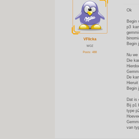
P
o
s
Ok
t
Begin 
p3 kan
gemmi
binomi
VFlicka
Begin 
WOZ
Posts:
488
Nu we 
Die ka
Hierdo
Gemmid
De kans
Hieruit
Begin 
Dat is
Bij p1
type p
Hoevee
Gemmid
van typ