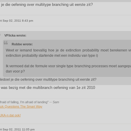
je die oefening over multitype branching uit eerste zit?
ri Sep 02, 2011 8:43 pm
VFlicka wrote:
Robbe wrote:
Weet er iemand toevallig hoe je de extinction probability moet berekenen v
extinction probabilty startende met een individu van type i)
Ik vermoed dat de formule voor single type branching processes moet aangep
dan voor p?
edoel je die oefening over multitype branching uit eerste zit?
k was bezig met die multibranch oefening van 1e zit 2010
fraid of falling, I'm afraid of landing"
-- Sam
sk Questions The Smart Way
UKA-n dat ook!
ri Sep 02, 2011 11:05 pm