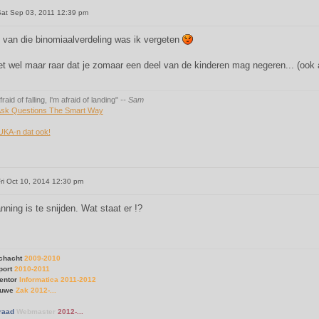
at Sep 03, 2011 12:39 pm
t van die binomiaalverdeling was ik vergeten
et wel maar raar dat je zomaar een deel van de kinderen mag negeren... (ook al
fraid of falling, I'm afraid of landing"
-- Sam
sk Questions The Smart Way
UKA-n dat ook!
ri Oct 10, 2014 12:30 pm
ning is te snijden. Wat staat er !?
chacht
2009-2010
port
2010-2011
entor
Informatica 2011-2012
Ouwe
Zak 2012-...
raad
Webmaster
2012-...