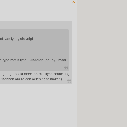
QUOTE
eft van type
j
als volgt:
 type met k type j kinderen (oh joy), maar
ingen gemaakt direct op multitype branching
moet hebben om zo een oefening te maken).