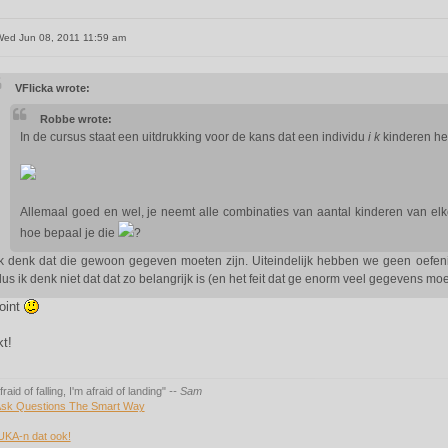
ed Jun 08, 2011 11:59 am
VFlicka wrote:
Robbe wrote:
In de cursus staat een uitdrukking voor de kans dat een individu
i
k
kinderen he
Allemaal goed en wel, je neemt alle combinaties van aantal kinderen van elke
hoe bepaal je die
?
Ik denk dat die gewoon gegeven moeten zijn. Uiteindelijk hebben we geen oefen
dus ik denk niet dat dat zo belangrijk is (en het feit dat ge enorm veel gegevens 
oint
t!
fraid of falling, I'm afraid of landing"
-- Sam
sk Questions The Smart Way
UKA-n dat ook!