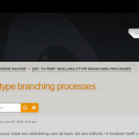
TER/2E MASTER
[INT. TO PERF. MOD.] MULTITYPE BRANCHING PROCESSES
ltitype branching processes
ue Jun 07, 2011 6:11 pm
cursus staat een uitdrukking voor de kans dat een individu
i
k
kinderen heeft 