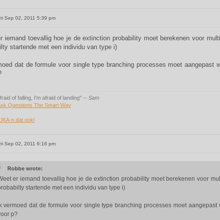
ri Sep 02, 2011 5:39 pm
r iemand toevallig hoe je de extinction probability moet berekenen voor mult
lty startende met een individu van type i)
moed dat de formule voor single type branching processes moet aangepast 
?
fraid of falling, I'm afraid of landing"
-- Sam
sk Questions The Smart Way
UKA-n dat ook!
ri Sep 02, 2011 6:16 pm
Robbe wrote:
Weet er iemand toevallig hoe je de extinction probability moet berekenen voor mu
robabilty startende met een individu van type i)
Ik vermoed dat de formule voor single type branching processes moet aangepast
voor p?