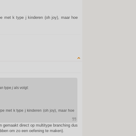
e met k type j kinderen (oh joy), maar hoe
QUOTE
an type
j
als volgt:
pe met k type j kinderen (oh joy), maar hoe
n gemaakt direct op multitype branching dus
hebben om zo een oefening te maken).