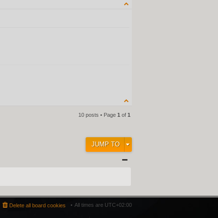
QUOTE
10 posts • Page
1
of
1
JUMP TO
All times are
UTC+02:00
Delete all board cookies