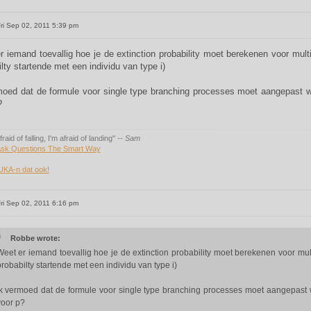
ri Sep 02, 2011 5:39 pm
r iemand toevallig hoe je de extinction probability moet berekenen voor mult
lty startende met een individu van type i)
moed dat de formule voor single type branching processes moet aangepast 
?
fraid of falling, I'm afraid of landing"
-- Sam
sk Questions The Smart Way
UKA-n dat ook!
ri Sep 02, 2011 6:16 pm
Robbe wrote:
Weet er iemand toevallig hoe je de extinction probability moet berekenen voor mu
robabilty startende met een individu van type i)
Ik vermoed dat de formule voor single type branching processes moet aangepast
voor p?