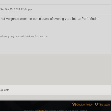
Sat Oct 25, 2014 12:04 pm
 het volgende week, in een nieuwe aflevering van: Int. to Perf. Mod. !
andom, you just can't think as fast as me
5 guests
Cookie Policy
The team
Powered by
phpBB
® Forum Software © phpBB Limited