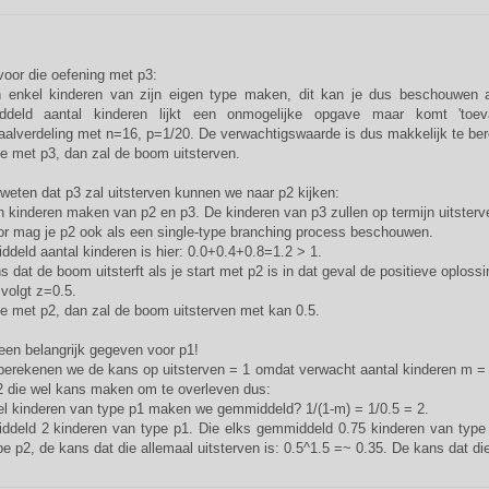
voor die oefening met p3:
 enkel kinderen van zijn eigen type maken, dit kan je dus beschouwen a
ddeld aantal kinderen lijkt een onmogelijke opgave maar komt 'toe
aalverdeling met n=16, p=1/20. De verwachtigswaarde is dus makkelijk te ber
je met p3, dan zal de boom uitsterven.
weten dat p3 zal uitsterven kunnen we naar p2 kijken:
n kinderen maken van p2 en p3. De kinderen van p3 zullen op termijn uitster
or mag je p2 ook als een single-type branching process beschouwen.
deld aantal kinderen is hier: 0.0+0.4+0.8=1.2 > 1.
 dat de boom uitsterft als je start met p2 is in dat geval de positieve oplossi
 volgt z=0.5.
je met p2, dan zal de boom uitsterven met kan 0.5.
 een belangrijk gegeven voor p1!
 berekenen we de kans op uitsterven = 1 omdat verwacht aantal kinderen m =
2 die wel kans maken om te overleven dus:
l kinderen van type p1 maken we gemmiddeld? 1/(1-m) = 1/0.5 = 2.
deld 2 kinderen van type p1. Die elks gemmiddeld 0.75 kinderen van type 
e p2, de kans dat die allemaal uitsterven is: 0.5^1.5 =~ 0.35. De kans dat di