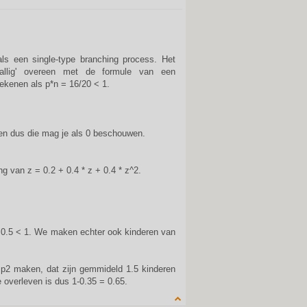
ls een single-type branching process. Het
vallig' overeen met de formule van een
ekenen als p*n = 16/20 < 1.
ven dus die mag je als 0 beschouwen.
ng van z = 0.2 + 0.4 * z + 0.4 * z^2.
 0.5 < 1. We maken echter ook kinderen van
p2 maken, dat zijn gemmideld 1.5 kinderen
e overleven is dus 1-0.35 = 0.65.