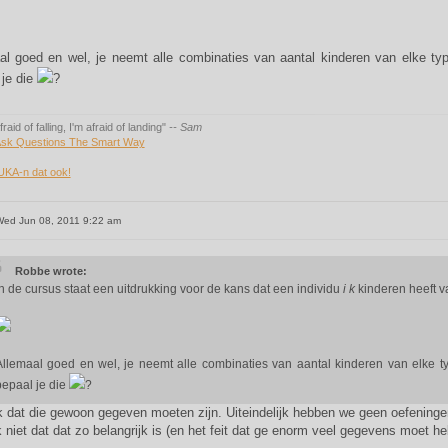
al goed en wel, je neemt alle combinaties van aantal kinderen van elke typ
 je die
?
fraid of falling, I'm afraid of landing"
-- Sam
sk Questions The Smart Way
UKA-n dat ook!
ed Jun 08, 2011 9:22 am
Robbe wrote:
In de cursus staat een uitdrukking voor de kans dat een individu
i
k
kinderen heeft v
Allemaal goed en wel, je neemt alle combinaties van aantal kinderen van elke ty
bepaal je die
?
k dat die gewoon gegeven moeten zijn. Uiteindelijk hebben we geen oefeninge
k niet dat dat zo belangrijk is (en het feit dat ge enorm veel gegevens moet 