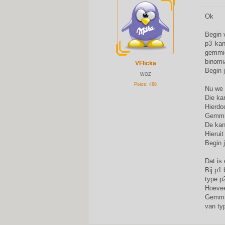
P
o
s
Ok
t
Begin 
p3 kan
gemmi
binomi
VFlicka
Begin 
WOZ
Posts:
488
Nu we 
Die ka
Hierdo
Gemmid
De kans
Hieruit
Begin 
Dat is
Bij p1
type p
Hoevee
Gemmid
van typ