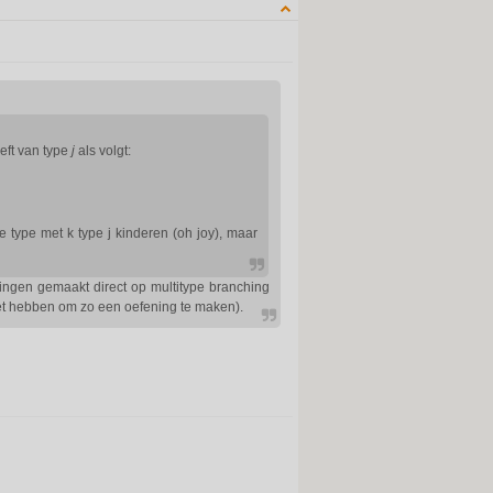
QUOTE
eft van type
j
als volgt:
 type met k type j kinderen (oh joy), maar
ingen gemaakt direct op multitype branching
moet hebben om zo een oefening te maken).