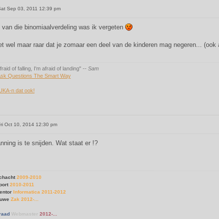
at Sep 03, 2011 12:39 pm
t van die binomiaalverdeling was ik vergeten
et wel maar raar dat je zomaar een deel van de kinderen mag negeren... (ook al
fraid of falling, I'm afraid of landing"
-- Sam
sk Questions The Smart Way
UKA-n dat ook!
ri Oct 10, 2014 12:30 pm
ning is te snijden. Wat staat er !?
chacht
2009-2010
port
2010-2011
entor
Informatica 2011-2012
Ouwe
Zak 2012-...
raad
Webmaster
2012-...