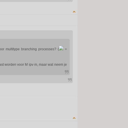
QUOTE
oor multitype branching processes? (
=
ast worden voor M ipv m, maar wat neem je
QUOTE