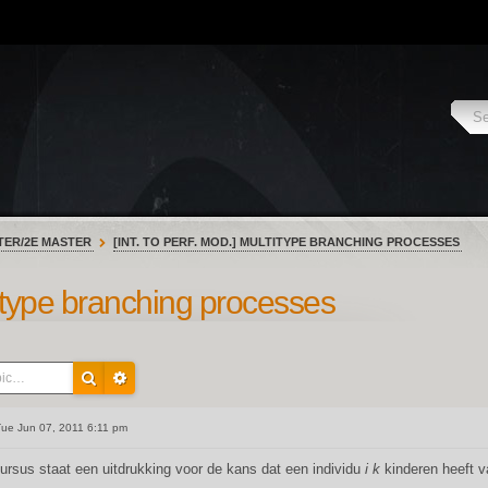
TER/2E MASTER
[INT. TO PERF. MOD.] MULTITYPE BRANCHING PROCESSES
ltitype branching processes
ue Jun 07, 2011 6:11 pm
cursus staat een uitdrukking voor de kans dat een individu
i
k
kinderen heeft 