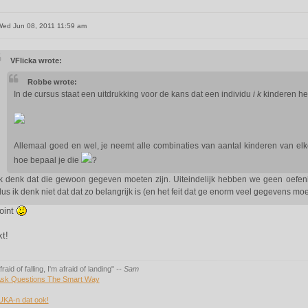
ed Jun 08, 2011 11:59 am
VFlicka wrote:
Robbe wrote:
In de cursus staat een uitdrukking voor de kans dat een individu
i
k
kinderen he
Allemaal goed en wel, je neemt alle combinaties van aantal kinderen van elke
hoe bepaal je die
?
Ik denk dat die gewoon gegeven moeten zijn. Uiteindelijk hebben we geen oefen
dus ik denk niet dat dat zo belangrijk is (en het feit dat ge enorm veel gegevens 
oint
t!
fraid of falling, I'm afraid of landing"
-- Sam
sk Questions The Smart Way
UKA-n dat ook!