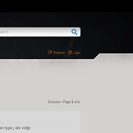
Register
Login
10 posts • Page
1
of
1
QUOTE
van type
j
als volgt: