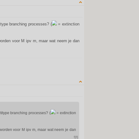
QUOTE
itype branching processes? (
= extinction
worden voor M ipv m, maar wat neem je dan
QUOTE
ltitype branching processes? (
= extinction
 worden voor M ipv m, maar wat neem je dan