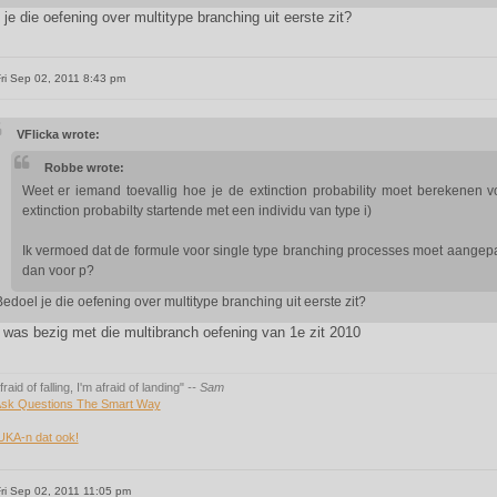
je die oefening over multitype branching uit eerste zit?
ri Sep 02, 2011 8:43 pm
VFlicka wrote:
Robbe wrote:
Weet er iemand toevallig hoe je de extinction probability moet berekenen v
extinction probabilty startende met een individu van type i)
Ik vermoed dat de formule voor single type branching processes moet aangep
dan voor p?
edoel je die oefening over multitype branching uit eerste zit?
k was bezig met die multibranch oefening van 1e zit 2010
fraid of falling, I'm afraid of landing"
-- Sam
sk Questions The Smart Way
UKA-n dat ook!
ri Sep 02, 2011 11:05 pm