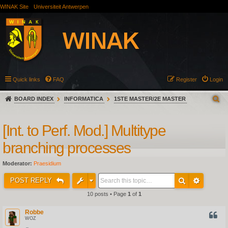
WINAK Site
Universiteit Antwerpen
Quick links
FAQ
Register
Login
BOARD INDEX
INFORMATICA
1STE MASTER/2E MASTER
[Int. to Perf. Mod.] Multitype
branching processes
Moderator:
Praesidium
POST REPLY
10 posts • Page
1
of
1
Robbe
QUOT
WOZ