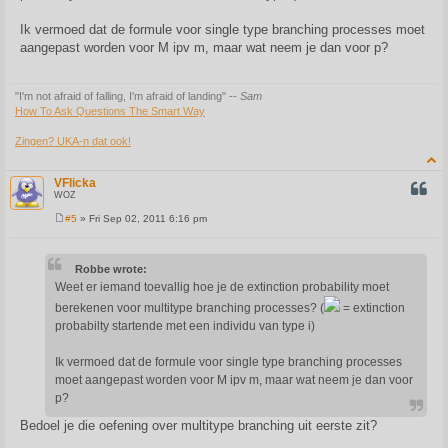
Ik vermoed dat de formule voor single type branching processes moet
aangepast worden voor M ipv m, maar wat neem je dan voor p?
"I'm not afraid of falling, I'm afraid of landing"
-- Sam
How To Ask Questions The Smart Way
Zingen? UKA-n dat ook!
VFlicka
QUOT
WOZ
#5
» Fri Sep 02, 2011 6:16 pm
P
o
s
t
Robbe wrote:
Weet er iemand toevallig hoe je de extinction probability moet
berekenen voor multitype branching processes? (
= extinction
probabilty startende met een individu van type i)
Ik vermoed dat de formule voor single type branching processes
moet aangepast worden voor M ipv m, maar wat neem je dan voor
p?
Bedoel je die oefening over multitype branching uit eerste zit?