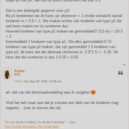
Begin je met p2, dan zal de boom uitsterven met kan 0.5.
Dat is een belangrijk gegeven voor p1!
Bij p1 berekenen we de kans op uitsterven = 1 omdat verwacht aantal
kinderen m = 0.5 < 1. We maken echter ook kinderen van type p2 die
wel kans maken om te overleven dus:
Hoeveel kinderen van type p1 maken we gemmiddeld? 1/(1-m) = 1/0.5
= 2.
Gemmiddeld 2 kinderen van type p1. Die elks gemmiddeld 0.75
kinderen van type p2 maken, dat zijn gemmideld 1.5 kinderen van
type p2, de kans dat die allemaal uitsterven is: 0.5^1.5 =~ 0.35. De
kans dat die overleven is dus 1-0.35 = 0.65.
Robbe
QUOT
WOZ
#8
» Sat Sep 03, 2011 12:39 pm
P
o
s
ah, dat van die binomiaalverdeling was ik vergeten
t
Vind het wel maar raar dat je zomaar een deel van de kinderen mag
negeren... (ook al sterven die uit)
"I'm not afraid of falling, I'm afraid of landing"
-- Sam
How To Ask Questions The Smart Way