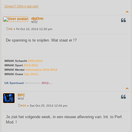
Zingen? UKA-n dat ook!
djgl3nn
QUOT
WOZ
#9
» Fri Oct 10, 2014 12:30 pm
P
o
s
De spanning is te snijden. Wat staat er !?
t
WINAK Schacht
2009-2010
WINAK Sport
2010-2011
WINAK Mentor
Informatica 2011-2012
WINAK Ouwe
Zak 2012-...
UA Sportraad
Webmaster
2012-...
BFC
QUOT
WOZ
#10
» Sat Oct 25, 2014 12:04 pm
P
o
s
Je ziet het volgende week, in een nieuwe aflevering van: Int. to Perf.
t
Mod. !