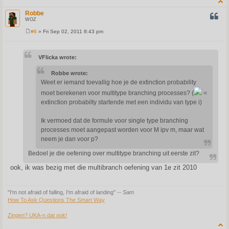
Robbe
QUOT
WOZ
#6
» Fri Sep 02, 2011 8:43 pm
P
o
s
t
VFlicka wrote:
Robbe wrote:
Weet er iemand toevallig hoe je de extinction probability
moet berekenen voor multitype branching processes? (
=
extinction probabilty startende met een individu van type i)
Ik vermoed dat de formule voor single type branching
processes moet aangepast worden voor M ipv m, maar wat
neem je dan voor p?
Bedoel je die oefening over multitype branching uit eerste zit?
ook, ik was bezig met die multibranch oefening van 1e zit 2010
"I'm not afraid of falling, I'm afraid of landing"
-- Sam
How To Ask Questions The Smart Way
Zingen? UKA-n dat ook!