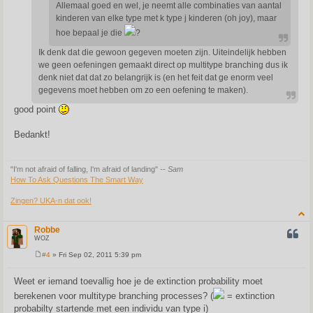
Allemaal goed en wel, je neemt alle combinaties van aantal
kinderen van elke type met k type j kinderen (oh joy), maar
hoe bepaal je die
?
Ik denk dat die gewoon gegeven moeten zijn. Uiteindelijk hebben
we geen oefeningen gemaakt direct op multitype branching dus ik
denk niet dat dat zo belangrijk is (en het feit dat ge enorm veel
gegevens moet hebben om zo een oefening te maken).
good point
Bedankt!
"I'm not afraid of falling, I'm afraid of landing"
-- Sam
How To Ask Questions The Smart Way
Zingen? UKA-n dat ook!
Robbe
QUOT
WOZ
#4
» Fri Sep 02, 2011 5:39 pm
P
o
s
Weet er iemand toevallig hoe je de extinction probability moet
t
berekenen voor multitype branching processes? (
= extinction
probabilty startende met een individu van type i)