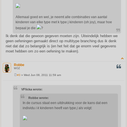
Allemaal goed en wel, je neemt alle combinaties van aantal
kinderen van elke type met k type j kinderen (oh joy), maar hoe
bepaal je die
?
Ik denk dat die gewoon gegeven moeten zijn. Uiteindelijk hebben we
geen oefeningen gemaakt direct op multitype branching dus ik denk
niet dat dat zo belangrijk is (en het feit dat ge enorm veel gegevens
moet hebben om zo een oefening te maken).
Robbe
QUOT
WOZ
#3
» Wed Jun 08, 2011 11:59 am
P
o
s
t
VFlicka wrote:
Robbe wrote:
In de cursus staat een uitdrukking voor de kans dat een
individu
i
k
kinderen heeft van type
j
als volgt: