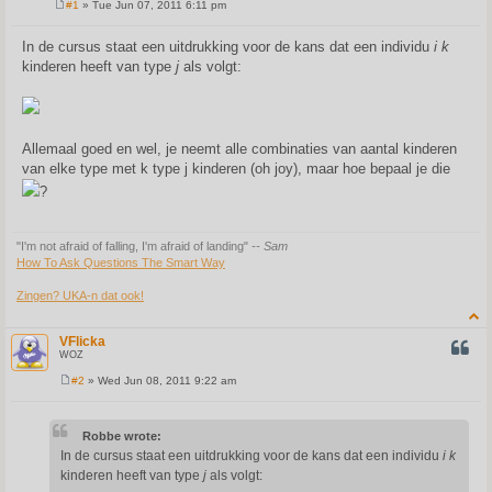
#1
» Tue Jun 07, 2011 6:11 pm
P
o
s
In de cursus staat een uitdrukking voor de kans dat een individu
i
k
t
kinderen heeft van type
j
als volgt:
Allemaal goed en wel, je neemt alle combinaties van aantal kinderen
van elke type met k type j kinderen (oh joy), maar hoe bepaal je die
?
"I'm not afraid of falling, I'm afraid of landing"
-- Sam
How To Ask Questions The Smart Way
Zingen? UKA-n dat ook!
VFlicka
QUOT
WOZ
#2
» Wed Jun 08, 2011 9:22 am
P
o
s
t
Robbe wrote:
In de cursus staat een uitdrukking voor de kans dat een individu
i
k
kinderen heeft van type
j
als volgt: