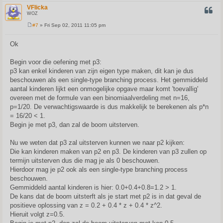
VFlicka
QUOT
WOZ
#7
» Fri Sep 02, 2011 11:05 pm
P
o
s
Ok
t
Begin voor die oefening met p3:
p3 kan enkel kinderen van zijn eigen type maken, dit kan je dus
beschouwen als een single-type branching process. Het gemmiddeld
aantal kinderen lijkt een onmogelijke opgave maar komt 'toevallig'
overeen met de formule van een binomiaalverdeling met n=16,
p=1/20. De verwachtigswaarde is dus makkelijk te berekenen als p*n
= 16/20 < 1.
Begin je met p3, dan zal de boom uitsterven.
Nu we weten dat p3 zal uitsterven kunnen we naar p2 kijken:
Die kan kinderen maken van p2 en p3. De kinderen van p3 zullen op
termijn uitsterven dus die mag je als 0 beschouwen.
Hierdoor mag je p2 ook als een single-type branching process
beschouwen.
Gemmiddeld aantal kinderen is hier: 0.0+0.4+0.8=1.2 > 1.
De kans dat de boom uitsterft als je start met p2 is in dat geval de
positieve oplossing van z = 0.2 + 0.4 * z + 0.4 * z^2.
Hieruit volgt z=0.5.