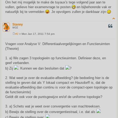
s
Om het mij mogelijk te make de tuyaux's tege volgend jaar aan te
t
vullen, gelieve hier examenvrage te posten
en bijbehorende vak er
natuurlijk bij te vermelden
. Je opvolgers zullen je dankbaar zijn
Stanny
QUOT
WOZ
#2
» Mon Jan 17, 2011 7:54 pm
P
o
s
Vragen voor Analyse V: Differentiaalvergelijkingen en Functieruimten
t
(Theorie)
1. a) We zagen 3 topologieën op functieuimten. Definieer deze, en
geef verbanden.
b) Zij
. Kunnen we dan besluiten dat
?
2. Wat weet je over de evaluatie-afbeelding? (de bedoeling hier is de
stelling te geven dat als Y lokaal compact en Hausdorff is, dat de
evaluatie-afbeelding dan continu is voor de compact-open topologie op
de functieruimte)
Geldt dit ook voor de puntsgewijze en/of de uniforme topologie?
3. a) Schets wat je weet over convergentie van machtreeksen.
b) Bewijs de stelling over de convergentiestraal, i.e. dat als
c) Bewijs de stelling over:
.