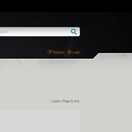
Register
Login
1 post • Page
1
of
1
QUOTE