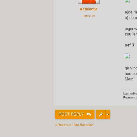
Katleentje
a)ge m
Posts:
49
b) de 
eigenw
zou ie
oef 3
ge vin
hoe be
Merci
Last edit
Reason:
POST REPLY
Return to “2de Bachelor”