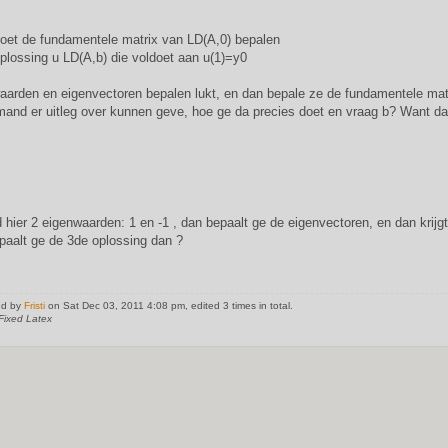
oet de fundamentele matrix van LD(A,0) bepalen
oplossing u LD(A,b) die voldoet aan u(1)=y0
aarden en eigenvectoren bepalen lukt, en dan bepale ze de fundamentele matr
mand er uitleg over kunnen geve, hoe ge da precies doet en vraag b? Want daa
d hier 2 eigenwaarden: 1 en -1 , dan bepaalt ge de eigenvectoren, en dan krij
paalt ge de 3de oplossing dan ?
ed by
Fristi
on Sat Dec 03, 2011 4:08 pm, edited 3 times in total.
Fixed Latex