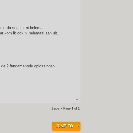
ix, da snap ik ni helemaal.
r kom ik ook ni helemaal aan uit.
gt ge 2 fundamentele oplossingen
1 post • Page
1
of
1
JUMP TO