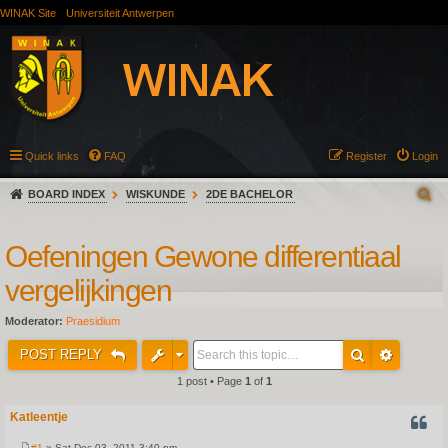
WINAK Site
Universiteit Antwerpen
Quick links
FAQ
Register
Login
BOARD INDEX
WISKUNDE
2DE BACHELOR
Oefeningen Gewone differentiaal
vergelijkingen
Moderator:
Praesidium
POST REPLY
1 post • Page
1
of
1
Katleentje
QUOT
#1
» Sat Dec 03, 2011 3:40 pm