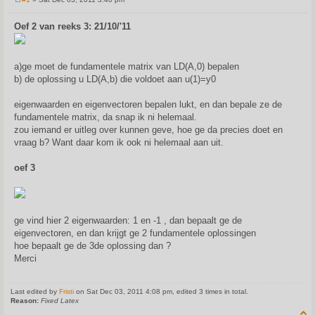
P
o
s
Oef 2 van reeks 3: 21/10/'11
t
a)ge moet de fundamentele matrix van LD(A,0) bepalen
b) de oplossing u LD(A,b) die voldoet aan u(1)=y0
eigenwaarden en eigenvectoren bepalen lukt, en dan bepale ze de
fundamentele matrix, da snap ik ni helemaal.
zou iemand er uitleg over kunnen geve, hoe ge da precies doet en
vraag b? Want daar kom ik ook ni helemaal aan uit.
oef 3
ge vind hier 2 eigenwaarden: 1 en -1 , dan bepaalt ge de
eigenvectoren, en dan krijgt ge 2 fundamentele oplossingen
hoe bepaalt ge de 3de oplossing dan ?
Merci
Last edited by
Fristi
on Sat Dec 03, 2011 4:08 pm, edited 3 times in total.
Reason:
Fixed Latex