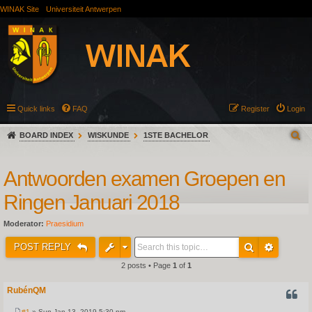
WINAK Site
Universiteit Antwerpen
Quick links
FAQ
Register
Login
BOARD INDEX
WISKUNDE
1STE BACHELOR
Antwoorden examen Groepen en
Ringen Januari 2018
Moderator:
Praesidium
POST REPLY
2 posts • Page
1
of
1
RubénQM
QUOT
#1
» Sun Jan 13, 2019 5:30 pm