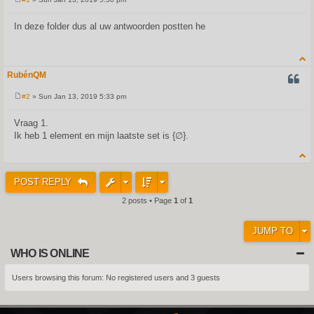
P
o
s
In deze folder dus al uw antwoorden postten he
t
RubénQM
QUOT
#2
» Sun Jan 13, 2019 5:33 pm
P
o
s
Vraag 1.
t
Ik heb 1 element en mijn laatste set is {∅}.
POST REPLY
2 posts • Page
1
of
1
JUMP TO
WHO IS ONLINE
Users browsing this forum: No registered users and 3 guests