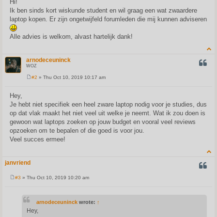
Hi!
t
Ik ben sinds kort wiskunde student en wil graag een wat zwaardere
laptop kopen. Er zijn ongetwijfeld forumleden die mij kunnen adviseren
Alle advies is welkom, alvast hartelijk dank!
arnodeceuninck
QUOT
WOZ
#2
» Thu Oct 10, 2019 10:17 am
P
o
s
Hey,
t
Je hebt niet specifiek een heel zware laptop nodig voor je studies, dus
op dat vlak maakt het niet veel uit welke je neemt. Wat ik zou doen is
gewoon wat laptops zoeken op jouw budget en vooral veel reviews
opzoeken om te bepalen of die goed is voor jou.
Veel succes ermee!
janvriend
QUOT
#3
» Thu Oct 10, 2019 10:20 am
P
o
s
t
arnodeceuninck
wrote:
↑
Hey,