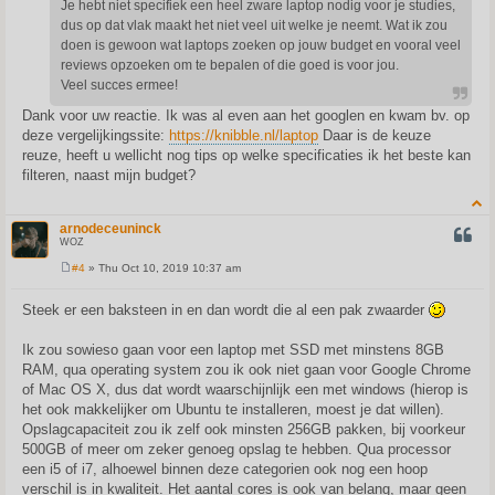
Je hebt niet specifiek een heel zware laptop nodig voor je studies,
dus op dat vlak maakt het niet veel uit welke je neemt. Wat ik zou
doen is gewoon wat laptops zoeken op jouw budget en vooral veel
reviews opzoeken om te bepalen of die goed is voor jou.
Veel succes ermee!
Dank voor uw reactie. Ik was al even aan het googlen en kwam bv. op
deze vergelijkingssite:
https://knibble.nl/laptop
Daar is de keuze
reuze, heeft u wellicht nog tips op welke specificaties ik het beste kan
filteren, naast mijn budget?
arnodeceuninck
QUOT
WOZ
#4
» Thu Oct 10, 2019 10:37 am
P
o
s
Steek er een baksteen in en dan wordt die al een pak zwaarder
t
Ik zou sowieso gaan voor een laptop met SSD met minstens 8GB
RAM, qua operating system zou ik ook niet gaan voor Google Chrome
of Mac OS X, dus dat wordt waarschijnlijk een met windows (hierop is
het ook makkelijker om Ubuntu te installeren, moest je dat willen).
Opslagcapaciteit zou ik zelf ook minsten 256GB pakken, bij voorkeur
500GB of meer om zeker genoeg opslag te hebben. Qua processor
een i5 of i7, alhoewel binnen deze categorien ook nog een hoop
verschil is in kwaliteit. Het aantal cores is ook van belang, maar geen