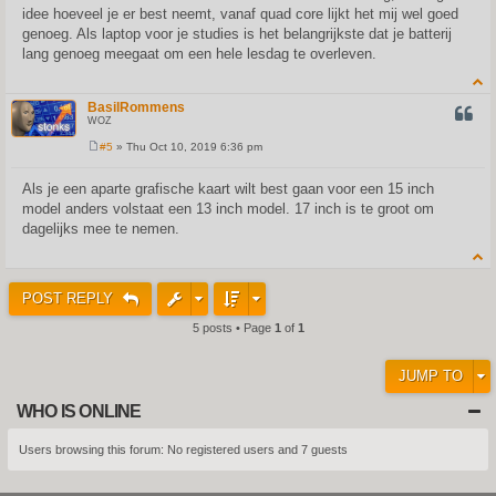
idee hoeveel je er best neemt, vanaf quad core lijkt het mij wel goed
genoeg. Als laptop voor je studies is het belangrijkste dat je batterij
lang genoeg meegaat om een hele lesdag te overleven.
BasilRommens
QUOT
WOZ
#5
» Thu Oct 10, 2019 6:36 pm
P
o
s
Als je een aparte grafische kaart wilt best gaan voor een 15 inch
t
model anders volstaat een 13 inch model. 17 inch is te groot om
dagelijks mee te nemen.
POST REPLY
5 posts • Page
1
of
1
JUMP TO
WHO IS ONLINE
Users browsing this forum: No registered users and 7 guests