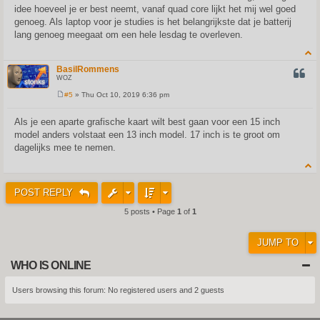
idee hoeveel je er best neemt, vanaf quad core lijkt het mij wel goed
genoeg. Als laptop voor je studies is het belangrijkste dat je batterij
lang genoeg meegaat om een hele lesdag te overleven.
BasilRommens
QUOT
WOZ
#5
» Thu Oct 10, 2019 6:36 pm
P
o
s
Als je een aparte grafische kaart wilt best gaan voor een 15 inch
t
model anders volstaat een 13 inch model. 17 inch is te groot om
dagelijks mee te nemen.
POST REPLY
5 posts • Page
1
of
1
JUMP TO
WHO IS ONLINE
Users browsing this forum: No registered users and 2 guests