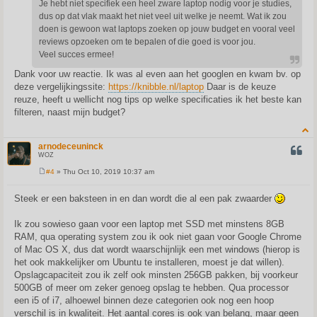
Je hebt niet specifiek een heel zware laptop nodig voor je studies,
dus op dat vlak maakt het niet veel uit welke je neemt. Wat ik zou
doen is gewoon wat laptops zoeken op jouw budget en vooral veel
reviews opzoeken om te bepalen of die goed is voor jou.
Veel succes ermee!
Dank voor uw reactie. Ik was al even aan het googlen en kwam bv. op
deze vergelijkingssite:
https://knibble.nl/laptop
Daar is de keuze
reuze, heeft u wellicht nog tips op welke specificaties ik het beste kan
filteren, naast mijn budget?
arnodeceuninck
QUOT
WOZ
#4
» Thu Oct 10, 2019 10:37 am
P
o
s
Steek er een baksteen in en dan wordt die al een pak zwaarder
t
Ik zou sowieso gaan voor een laptop met SSD met minstens 8GB
RAM, qua operating system zou ik ook niet gaan voor Google Chrome
of Mac OS X, dus dat wordt waarschijnlijk een met windows (hierop is
het ook makkelijker om Ubuntu te installeren, moest je dat willen).
Opslagcapaciteit zou ik zelf ook minsten 256GB pakken, bij voorkeur
500GB of meer om zeker genoeg opslag te hebben. Qua processor
een i5 of i7, alhoewel binnen deze categorien ook nog een hoop
verschil is in kwaliteit. Het aantal cores is ook van belang, maar geen