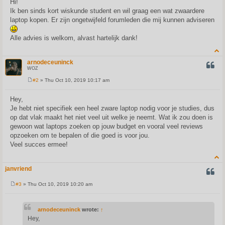
Hi!
t
Ik ben sinds kort wiskunde student en wil graag een wat zwaardere
laptop kopen. Er zijn ongetwijfeld forumleden die mij kunnen adviseren
Alle advies is welkom, alvast hartelijk dank!
arnodeceuninck
QUOT
WOZ
#2
» Thu Oct 10, 2019 10:17 am
P
o
s
Hey,
t
Je hebt niet specifiek een heel zware laptop nodig voor je studies, dus
op dat vlak maakt het niet veel uit welke je neemt. Wat ik zou doen is
gewoon wat laptops zoeken op jouw budget en vooral veel reviews
opzoeken om te bepalen of die goed is voor jou.
Veel succes ermee!
janvriend
QUOT
#3
» Thu Oct 10, 2019 10:20 am
P
o
s
t
arnodeceuninck
wrote:
↑
Hey,