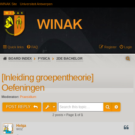
WINAK Site
Universiteit Antwerpen
Quick links
FAQ
Register
Login
BOARD INDEX
FYSICA
2DE BACHELOR
[Inleiding groepentheorie]
Oefeningen
Moderator:
Praesidium
POST REPLY
2 posts • Page
1
of
1
Helga
QUOT
WOZ