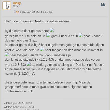
nicky
QUOT
WOZ
#2
» Thu Jan 02, 2014 5:39 pm
P
o
s
die 1 is echt gewoon heel concreet uitwerken:
t
bij die eerste doet ge dus eerst
ge begint me 1 te pakken. in
gaat 1 naar 3 en in
gaat 3 naar 2
dus ge hebt dan (1,2,..
en omdat ge nu dus bij 2 bent uitgekomen gaat ge nu hetzelfde kijken
voor 2, waar die eerst in
naar toegaat en dan waar die uitkomst in
naar toe gaat. en da zou dan 5 moeten zijn.
dan krijgt ge uiteindelijk (1,2,5,4,3) en dan moet gaat ge dus verder
met (1,2,5,4,3)
da werkt ge exact analoog uit. Dan kunt ge RL ook
zo helemaal uitwerken in 2 stappen en die uitkomsten zijn hetzelfde
namelijk (1,3,2)(4)(5).
die andere oefeningen zijn te lang geleden voor mij. Maar da
groepsmorfisme is maar gwn enkele concrete eigenschappen
controleren dacht ik.
WINAK por 2009 - 2010
WINAK Sport 2010 - 2011