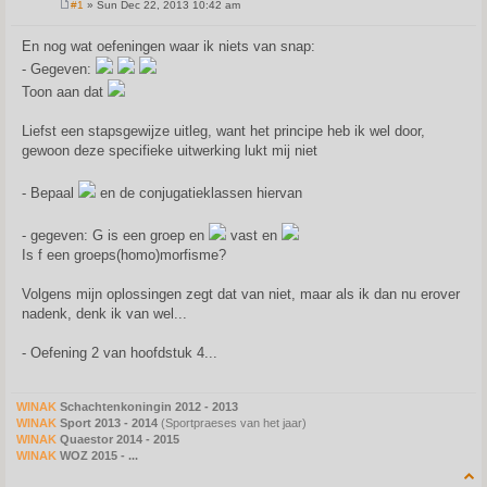
#1
» Sun Dec 22, 2013 10:42 am
P
o
s
En nog wat oefeningen waar ik niets van snap:
t
- Gegeven:
Toon aan dat
Liefst een stapsgewijze uitleg, want het principe heb ik wel door,
gewoon deze specifieke uitwerking lukt mij niet
- Bepaal
en de conjugatieklassen hiervan
- gegeven: G is een groep en
vast en
Is f een groeps(homo)morfisme?
Volgens mijn oplossingen zegt dat van niet, maar als ik dan nu erover
nadenk, denk ik van wel...
- Oefening 2 van hoofdstuk 4...
WINAK
Schachtenkoningin 2012 - 2013
WINAK
Sport 2013 - 2014
(Sportpraeses van het jaar)
WINAK
Quaestor 2014 - 2015
WINAK
WOZ 2015 - ...