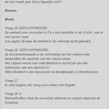
de rest maakt gwn fancy figuurtjes erin?
Kleuren
Bloed
Vraag 15:GEEN ANTWOORD
De eenheid voor viscositeit is Pa.s wat hetzelfde is als N.s/m², wat er
niet tussen staat
(zie pagina 28 waar de eenheid in de oefening wordt gebruikt)
Vraag 16: GEEN ANTWOORD
de hematokrietwaarde is de verhouding van het volume rode
bloedcellen ten opzichte van het volume bloed.
Het Latijnse woord voor rode bloedcel is erytrocyte (en niet
enthrocyte, wat een darmcel is)
Witte bloedcel is dan leucocyten en bloedplaatjes is thrombocyten.
Vraag 17:
Ik vind nergens iets terug over meten met Doppler
Vraag 18: A
Bernouilli-effect doet de viscositeit afnemen en verpest daarmee de
lineairiteit