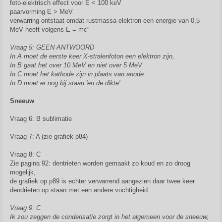
foto-elektrisch effect voor E < 100 keV
paarvorming E > MeV
verwarring ontstaat omdat rustmassa elektron een energie van 0,5
MeV heeft volgens E = mc²
Vraag 5: GEEN ANTWOORD
In A moet de eerste keer X-stralenfoton een elektron zijn,
In B gaat het over 10 MeV en niet over 5 MeV
In C moet het kathode zijn in plaats van anode
In D moet er nog bij staan 'en de dikte'
Sneeuw
Vraag 6: B sublimatie
Vraag 7: A (zie grafiek p84)
Vraag 8: C
Zie pagina 92: dentrieten worden gemaakt zo koud en zo droog
mogelijk,
de grafiek op p89 is echter verwarrend aangezien daar twee keer
dendrieten op staan met een andere vochtigheid
Vraag 9: C
Ik zou zeggen de condensatie zorgt in het algemeen voor de sneeuw,