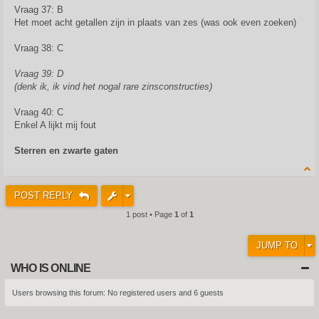
Vraag 37: B
Het moet acht getallen zijn in plaats van zes (was ook even zoeken)
Vraag 38: C
Vraag 39: D
(denk ik, ik vind het nogal rare zinsconstructies)
Vraag 40: C
Enkel A lijkt mij fout
Sterren en zwarte gaten
POST REPLY
1 post • Page
1
of
1
JUMP TO
WHO IS ONLINE
Users browsing this forum: No registered users and 6 guests