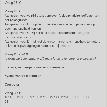
Vraag 25: C
Vraag 26: C
Aangezien voor A: p56 staat vanboven 'beide relativiteitseffecten zijn
het belangrijkste'
Aangezien voor B: Doppler = omwille van snelheid, je kan niet op
voorhand snelheid kennen
Aangezien voor C: Bij het stuk andere effecten staat dat je dat
hiermee kan corrigeren
Aangezien voor D: Het niet de enige manier is om snelheid te meten,
je kan ook gwn afgelegde afstand en tijd meten
Vraag 27: C of D
je krijgt als Lorentzfactor 1/0 maar is dat zeer groot of onbepaald?
Fietsica, vervangen door aardobservatie
Fysica van de Materialen
Computer
Vraag 36: B
10111 = 1*2^0 + 1*2^1 + 1*2^2+0*2^3 + 1*2^4 = 1 + 2 + 4 + 0 + 16 =
23