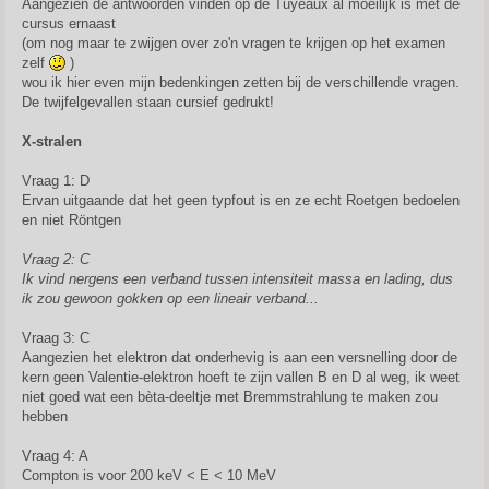
Aangezien de antwoorden vinden op de Tuyeaux al moeilijk is met de
t
cursus ernaast
(om nog maar te zwijgen over zo'n vragen te krijgen op het examen
zelf
)
wou ik hier even mijn bedenkingen zetten bij de verschillende vragen.
De twijfelgevallen staan cursief gedrukt!
X-stralen
Vraag 1: D
Ervan uitgaande dat het geen typfout is en ze echt Roetgen bedoelen
en niet Röntgen
Vraag 2: C
Ik vind nergens een verband tussen intensiteit massa en lading, dus
ik zou gewoon gokken op een lineair verband...
Vraag 3: C
Aangezien het elektron dat onderhevig is aan een versnelling door de
kern geen Valentie-elektron hoeft te zijn vallen B en D al weg, ik weet
niet goed wat een bèta-deeltje met Bremmstrahlung te maken zou
hebben
Vraag 4: A
Compton is voor 200 keV < E < 10 MeV