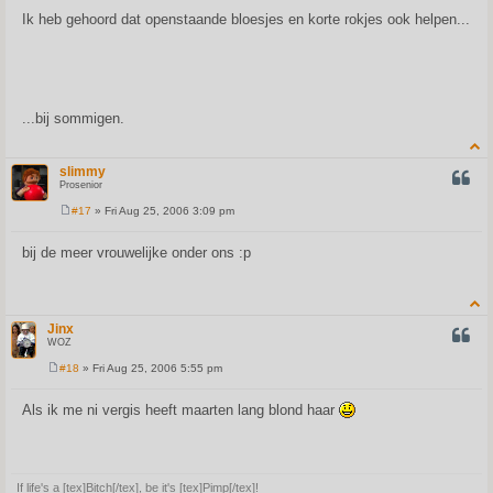
o
s
Ik heb gehoord dat openstaande bloesjes en korte rokjes ook helpen...
t
...bij sommigen.
slimmy
QUOT
Prosenior
#17
» Fri Aug 25, 2006 3:09 pm
P
o
s
bij de meer vrouwelijke onder ons :p
t
Jinx
QUOT
WOZ
#18
» Fri Aug 25, 2006 5:55 pm
P
o
s
Als ik me ni vergis heeft maarten lang blond haar
t
If life's a [tex]Bitch[/tex], be it's [tex]Pimp[/tex]!