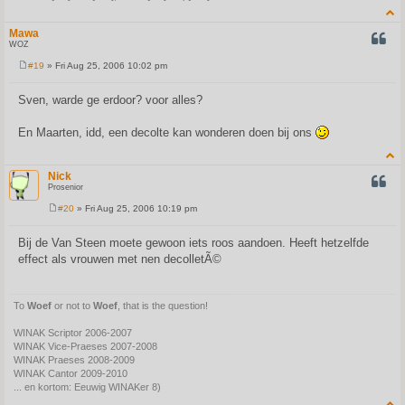
Mawa
QUOT
WOZ
#19
» Fri Aug 25, 2006 10:02 pm
P
o
s
Sven, warde ge erdoor? voor alles?
t
En Maarten, idd, een decolte kan wonderen doen bij ons
Nick
QUOT
Prosenior
#20
» Fri Aug 25, 2006 10:19 pm
P
o
s
Bij de Van Steen moete gewoon iets roos aandoen. Heeft hetzelfde
t
effect als vrouwen met nen decolletÃ©
To
Woef
or not to
Woef
, that is the question!
WINAK Scriptor 2006-2007
WINAK Vice-Praeses 2007-2008
WINAK Praeses 2008-2009
WINAK Cantor 2009-2010
... en kortom: Eeuwig WINAKer 8)