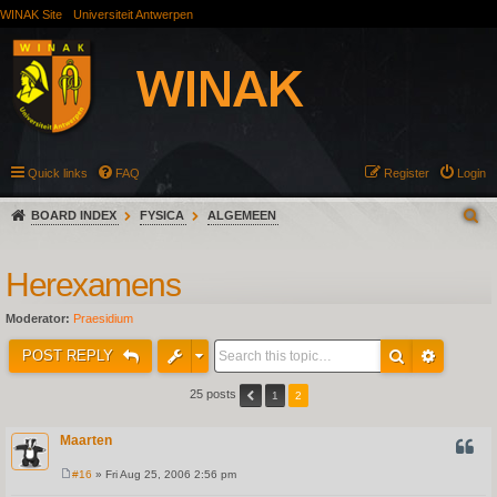
WINAK Site
Universiteit Antwerpen
Quick links
FAQ
Register
Login
BOARD INDEX
FYSICA
ALGEMEEN
Herexamens
Moderator:
Praesidium
POST REPLY
25 posts
1
2
Maarten
QUOT
#16
» Fri Aug 25, 2006 2:56 pm
P