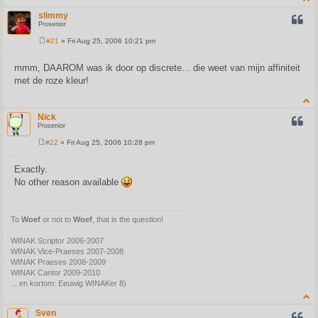
slimmy
QUOT
Prosenior
#21
» Fri Aug 25, 2006 10:21 pm
P
o
s
mmm, DAAROM was ik door op discrete... die weet van mijn affiniteit
t
met de roze kleur!
Nick
QUOT
Prosenior
#22
» Fri Aug 25, 2006 10:28 pm
P
o
s
Exactly.
t
No other reason available
To
Woef
or not to
Woef
, that is the question!
WINAK Scriptor 2006-2007
WINAK Vice-Praeses 2007-2008
WINAK Praeses 2008-2009
WINAK Cantor 2009-2010
... en kortom: Eeuwig WINAKer 8)
Sven
QUOT