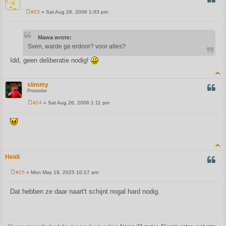
#23
» Sat Aug 26, 2006 1:03 pm
P
o
s
t
Mawa wrote:
Sven, warde ge erdoor? voor alles?
Idd, geen deliberatie nodig!
slimmy
QUOT
Prosenior
#24
» Sat Aug 26, 2006 1:11 pm
P
o
s
t
Heidi
QUOT
#25
» Mon May 19, 2025 10:17 am
P
o
s
Dat hebben ze daar naart't schijnt nogal hard nodig.
t