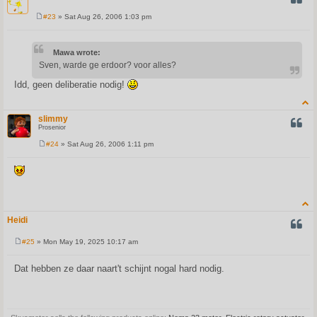
#23
» Sat Aug 26, 2006 1:03 pm
P
o
s
t
Mawa wrote:
Sven, warde ge erdoor? voor alles?
Idd, geen deliberatie nodig!
slimmy
QUOT
Prosenior
#24
» Sat Aug 26, 2006 1:11 pm
P
o
s
t
Heidi
QUOT
#25
» Mon May 19, 2025 10:17 am
P
o
s
Dat hebben ze daar naart't schijnt nogal hard nodig.
t