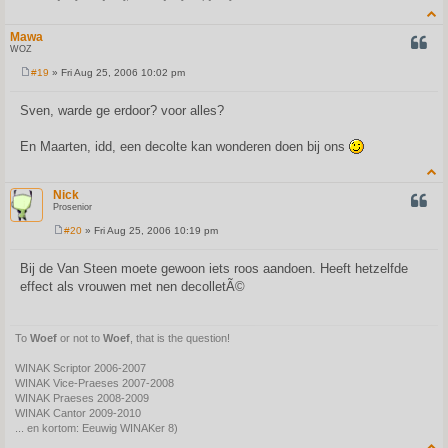
Mawa
QUOT
WOZ
#19
» Fri Aug 25, 2006 10:02 pm
P
o
s
Sven, warde ge erdoor? voor alles?
t
En Maarten, idd, een decolte kan wonderen doen bij ons
Nick
QUOT
Prosenior
#20
» Fri Aug 25, 2006 10:19 pm
P
o
s
Bij de Van Steen moete gewoon iets roos aandoen. Heeft hetzelfde
t
effect als vrouwen met nen decolletÃ©
To
Woef
or not to
Woef
, that is the question!
WINAK Scriptor 2006-2007
WINAK Vice-Praeses 2007-2008
WINAK Praeses 2008-2009
WINAK Cantor 2009-2010
... en kortom: Eeuwig WINAKer 8)