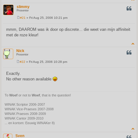
slimmy
QUOT
Prosenior
#21
» Fri Aug 25, 2006 10:21 pm
P
o
s
mmm, DAAROM was ik door op discrete... die weet van mijn affiniteit
t
met de roze kleur!
Nick
QUOT
Prosenior
#22
» Fri Aug 25, 2006 10:28 pm
P
o
s
Exactly.
t
No other reason available
To
Woef
or not to
Woef
, that is the question!
WINAK Scriptor 2006-2007
WINAK Vice-Praeses 2007-2008
WINAK Praeses 2008-2009
WINAK Cantor 2009-2010
... en kortom: Eeuwig WINAKer 8)
Sven
QUOT