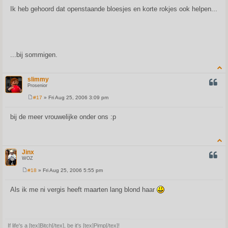
o
s
Ik heb gehoord dat openstaande bloesjes en korte rokjes ook helpen...
t
...bij sommigen.
slimmy
QUOT
Prosenior
#17
» Fri Aug 25, 2006 3:09 pm
P
o
s
bij de meer vrouwelijke onder ons :p
t
Jinx
QUOT
WOZ
#18
» Fri Aug 25, 2006 5:55 pm
P
o
s
Als ik me ni vergis heeft maarten lang blond haar
t
If life's a [tex]Bitch[/tex], be it's [tex]Pimp[/tex]!