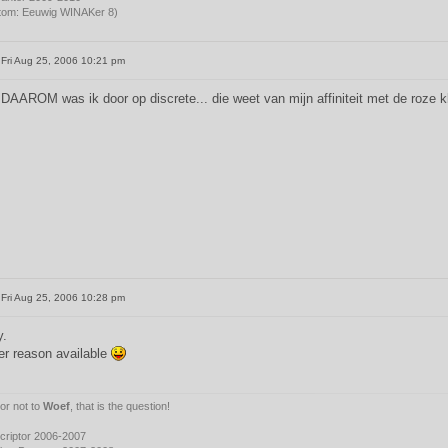
ortom: Eeuwig WINAKer 8)
Fri Aug 25, 2006 10:21 pm
AAROM was ik door op discrete... die weet van mijn affiniteit met de roze kl
Fri Aug 25, 2006 10:28 pm
y.
er reason available
or not to
Woef
, that is the question!
riptor 2006-2007