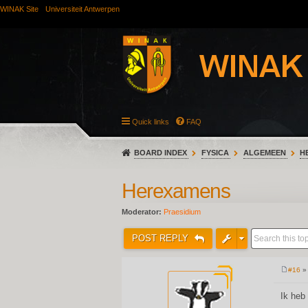
WINAK Site
Universiteit Antwerpen
Quick links
FAQ
BOARD INDEX
FYSICA
ALGEMEEN
H
Herexamens
Moderator:
Praesidium
POST REPLY
#16
» 
P
o
s
Ik heb
t