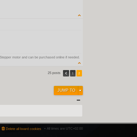
QUOTE
, Stepper motor and can be purchased online if needed.
25 posts
1
2
JUMP TO
All times are
UTC+02:00
Delete all board cookies