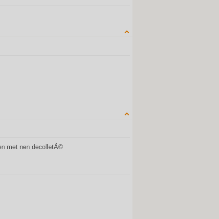
QUOTE
QUOTE
wen met nen decolletÃ©