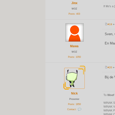
y
Jinx
If life's a
WOZ
Posts:
403
#19
» 
P
o
s
Sven, 
t
En Maa
Mawa
WOZ
Posts:
1050
#20
» 
P
o
s
Bij de
t
Nick
To
Woef
Prosenior
WINAK Sc
Posts:
1850
WINAK V
Contact:
WINAK P
C
WINAK C