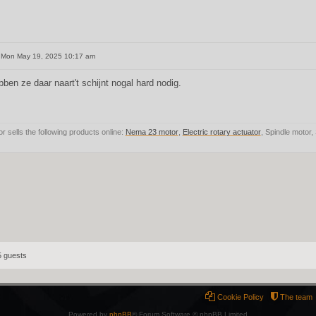
Mon May 19, 2025 10:17 am
ben ze daar naart't schijnt nogal hard nodig.
 sells the following products online:
Nema 23 motor
,
Electric rotary actuator
, Spindle motor
5 guests
Cookie Policy
The team
Powered by
phpBB
® Forum Software © phpBB Limited