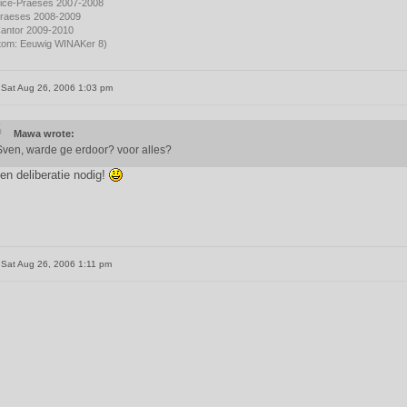
ice-Praeses 2007-2008
raeses 2008-2009
antor 2009-2010
ortom: Eeuwig WINAKer 8)
Sat Aug 26, 2006 1:03 pm
Mawa wrote:
Sven, warde ge erdoor? voor alles?
en deliberatie nodig!
Sat Aug 26, 2006 1:11 pm