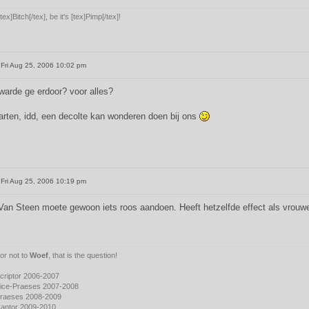
 [tex]Bitch[/tex], be it's [tex]Pimp[/tex]!
Fri Aug 25, 2006 10:02 pm
warde ge erdoor? voor alles?
rten, idd, een decolte kan wonderen doen bij ons
Fri Aug 25, 2006 10:19 pm
 Van Steen moete gewoon iets roos aandoen. Heeft hetzelfde effect als vrou
or not to
Woef
, that is the question!
riptor 2006-2007
ice-Praeses 2007-2008
raeses 2008-2009
antor 2009-2010