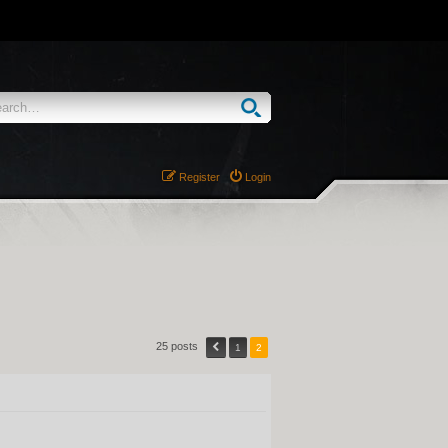
Register
Login
25 posts
1
2
QUOTE