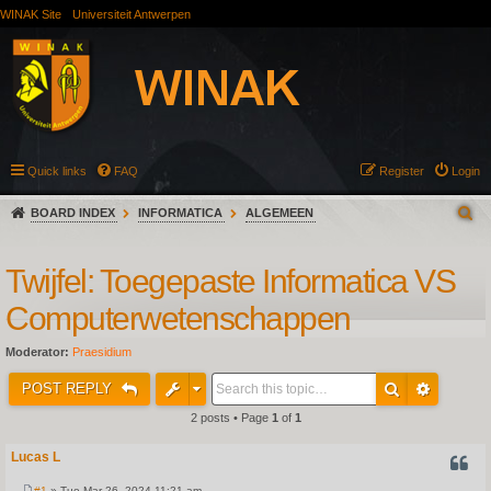
WINAK Site
Universiteit Antwerpen
Quick links
FAQ
Register
Login
BOARD INDEX
INFORMATICA
ALGEMEEN
Twijfel: Toegepaste Informatica VS
Computerwetenschappen
Moderator:
Praesidium
POST REPLY
2 posts • Page
1
of
1
Lucas L
QUOT
#1
» Tue Mar 26, 2024 11:21 am