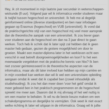
P
o
s
Hey, ik zit momenteel in mijn laatste jaar secundair in wetenschappen-
t
wiskunde (8 uur). Volgend jaar wil ik informatica verder studeren maar
ik twijfel tussen hogeschool en universiteit. Ik heb me al degelijk
geïnformeerd online (diverse standpunten) en ben naar infodagen
gegaan op Erasmus (hogeschool) en VUB (universiteit). Ik vond dat
de praktischgerichte stijl van een hogeschool mij veel meer aansprak
dan de theoretische aanpak van een universiteit. Ik zou liever gaan
voor studeren aan de hogeschool om dan na 3 jaar direct te gaan
werken. Toch heb ik schrik dat ik later spijt zal hebben dat ik geen
master heb gedaan, gezien de grotere mogelijkheid om door te
groeien. Maakt een master-diploma later in het werkleven echt een
verschil in wat betreft doorgroeimogelijkheden en loon? Is het een
meerwaarde vergeleken met de praktische kennis van hbo? Ik ben
niet zozeer geïnteresseerd in de theoretische aspecten van de
informatica, maar als dit later invloed kan hebben op mijn carrière en
in mijn voordeel kan werken dan wil ik wel een universitaire opleiding
aangaan omdat ik weet dat ik capabel ben (zowel inhoudelijk als
studiehouding). Ik zou het dan meer doen 'voor het geld' omdat ik
meer geboeid ben in het praktisch programmeren en de hogeschool
spreekt me meer aan. Daarom dat ik mij afvraag of het wel nuttig is
om een master te behalen. Ik wil nu de beste keuze maken om een
schakelprogramma en dergelijke te vermijden. Ook weet ik niet exact
welke richting ik later wil uitgaan in de informatica. Graag wil ik jullie