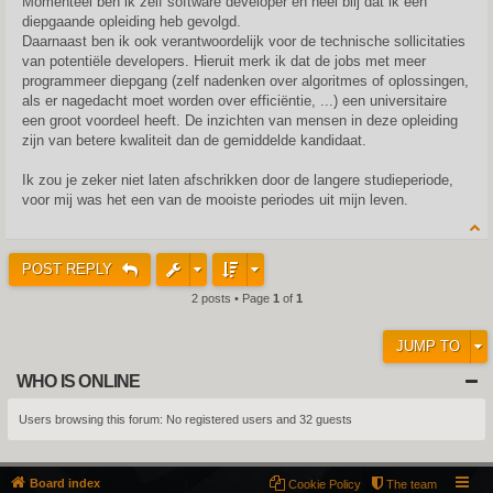
Momenteel ben ik zelf software developer en heel blij dat ik een
diepgaande opleiding heb gevolgd.
Daarnaast ben ik ook verantwoordelijk voor de technische sollicitaties
van potentiële developers. Hieruit merk ik dat de jobs met meer
programmeer diepgang (zelf nadenken over algoritmes of oplossingen,
als er nagedacht moet worden over efficiëntie, ...) een universitaire
een groot voordeel heeft. De inzichten van mensen in deze opleiding
zijn van betere kwaliteit dan de gemiddelde kandidaat.
Ik zou je zeker niet laten afschrikken door de langere studieperiode,
voor mij was het een van de mooiste periodes uit mijn leven.
POST REPLY
2 posts • Page
1
of
1
JUMP TO
WHO IS ONLINE
Users browsing this forum: No registered users and 32 guests
Board index
Cookie Policy
The team