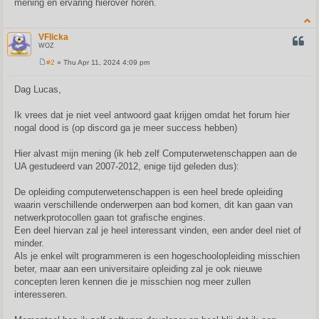
mening en ervaring hierover horen.
VFlicka
QUOT
WOZ
#2
» Thu Apr 11, 2024 4:09 pm
P
o
s
Dag Lucas,
t
Ik vrees dat je niet veel antwoord gaat krijgen omdat het forum hier
nogal dood is (op discord ga je meer success hebben)
Hier alvast mijn mening (ik heb zelf Computerwetenschappen aan de
UA gestudeerd van 2007-2012, enige tijd geleden dus):
De opleiding computerwetenschappen is een heel brede opleiding
waarin verschillende onderwerpen aan bod komen, dit kan gaan van
netwerkprotocollen gaan tot grafische engines.
Een deel hiervan zal je heel interessant vinden, een ander deel niet of
minder.
Als je enkel wilt programmeren is een hogeschoolopleiding misschien
beter, maar aan een universitaire opleiding zal je ook nieuwe
concepten leren kennen die je misschien nog meer zullen
interesseren.