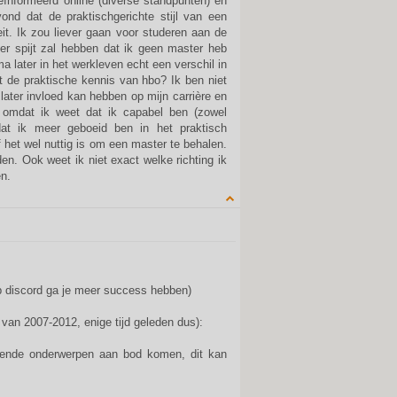
geïnformeerd online (diverse standpunten) en
nd dat de praktischgerichte stijl van een
t. Ik zou liever gaan voor studeren aan de
er spijt zal hebben dat ik geen master heb
 later in het werkleven echt een verschil in
 de praktische kennis van hbo? Ik ben niet
later invloed kan hebben op mijn carrière en
n omdat ik weet dat ik capabel ben (zowel
dat ik meer geboeid ben in het praktisch
het wel nuttig is om een master te behalen.
n. Ook weet ik niet exact welke richting ik
en.
QUOTE
(op discord ga je meer success hebben)
an 2007-2012, enige tijd geleden dus):
llende onderwerpen aan bod komen, dit kan