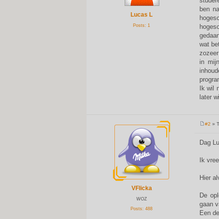
studer
ben na
Lucas L
hogesc
Posts:
1
hogesc
gedaan
wat be
zozeer
in mij
inhoud
progra
Ik wil
later w
#2
» T
P
o
s
Dag Lu
t
Ik vre
Hier a
VFlicka
De opl
WOZ
gaan v
Posts:
488
Een dee