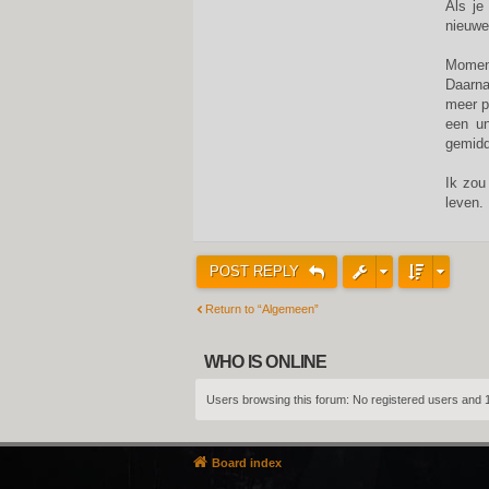
Als je
nieuwe
Moment
Daarnaa
meer p
een un
gemidd
Ik zou
leven.
POST REPLY
Return to “Algemeen”
WHO IS ONLINE
Users browsing this forum: No registered users and 
Board index