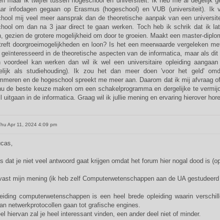
en maar ik twijfel tussen hogeschool en universiteit. Ik heb me al degelijk 
ar infodagen gegaan op Erasmus (hogeschool) en VUB (universiteit). Ik vo
hool mij veel meer aansprak dan de theoretische aanpak van een universitei
hool om dan na 3 jaar direct te gaan werken. Toch heb ik schrik dat ik lat
, gezien de grotere mogelijkheid om door te groeien. Maakt een master-diploma
treft doorgroeimogelijkheden en loon? Is het een meerwaarde vergeleken met
 geïnteresseerd in de theoretische aspecten van de informatica, maar als dit 
n voordeel kan werken dan wil ik wel een universitaire opleiding aangaa
elijk als studiehouding). Ik zou het dan meer doen 'voor het geld' om
mmeren en de hogeschool spreekt me meer aan. Daarom dat ik mij afvraag of 
 nu de beste keuze maken om een schakelprogramma en dergelijke te vermijde
il uitgaan in de informatica. Graag wil ik jullie mening en ervaring hierover hor
hu Apr 11, 2024 4:09 pm
cas,
es dat je niet veel antwoord gaat krijgen omdat het forum hier nogal dood is 
lvast mijn mening (ik heb zelf Computerwetenschappen aan de UA gestudeerd v
eiding computerwetenschappen is een heel brede opleiding waarin verschi
an netwerkprotocollen gaan tot grafische engines.
l hiervan zal je heel interessant vinden, een ander deel niet of minder.