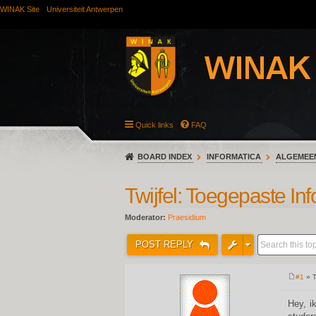
WINAK Site
Universiteit Antwerpen
Quick links
FAQ
BOARD INDEX
INFORMATICA
ALGEMEE
Twijfel: Toegepaste 
Moderator:
Praesidium
POST REPLY
#1
» T
P
o
s
Hey, i
t