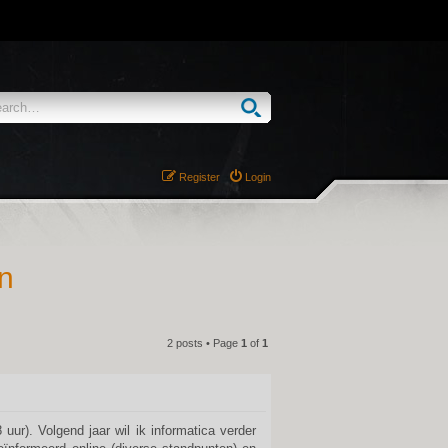
Register
Login
n
2 posts • Page
1
of
1
QUOTE
uur). Volgend jaar wil ik informatica verder