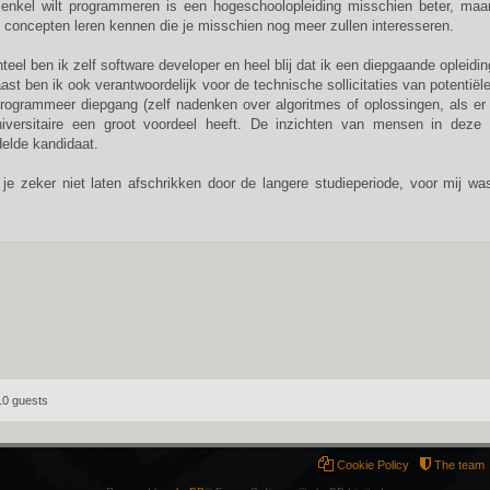
 enkel wilt programmeren is een hogeschoolopleiding misschien beter, maar 
 concepten leren kennen die je misschien nog meer zullen interesseren.
eel ben ik zelf software developer en heel blij dat ik een diepgaande opleidi
st ben ik ook verantwoordelijk voor de technische sollicitaties van potentiël
rogrammeer diepgang (zelf nadenken over algoritmes of oplossingen, als er n
iversitaire een groot voordeel heeft. De inzichten van mensen in deze o
elde kandidaat.
 je zeker niet laten afschrikken door de langere studieperiode, voor mij w
10 guests
Cookie Policy
The team