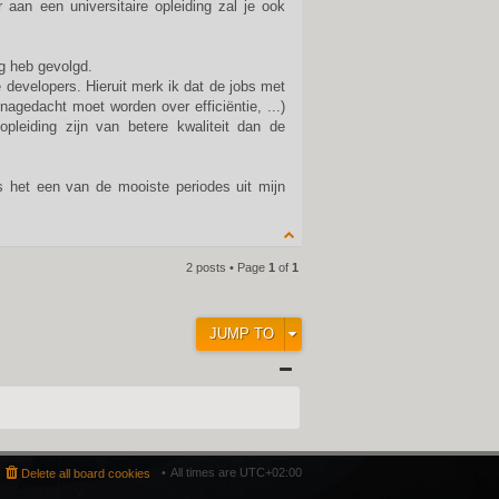
aan een universitaire opleiding zal je ook
ng heb gevolgd.
e developers. Hieruit merk ik dat de jobs met
agedacht moet worden over efficiëntie, ...)
pleiding zijn van betere kwaliteit dan de
as het een van de mooiste periodes uit mijn
2 posts • Page
1
of
1
JUMP TO
All times are
UTC+02:00
Delete all board cookies