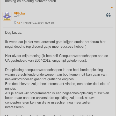
mening en ervaring hierover horen.
VFlicka
QUOT
WOZ
#2
» Thu Apr 11, 2024 4:09 pm
P
o
s
Dag Lucas,
t
Ik vrees dat je niet veel antwoord gaat krijgen omdat het forum hier
nogal dood is (op discord ga je meer success hebben)
Hier alvast mijn mening (ik heb zelf Computerwetenschappen aan de
UA gestudeerd van 2007-2012, enige tijd geleden dus):
De opleiding computerwetenschappen is een heel brede opleiding
waarin verschillende onderwerpen aan bod komen, dit kan gaan van
netwerkprotocollen gaan tot grafische engines.
Een deel hiervan zal je heel interessant vinden, een ander deel niet of
minder.
Als je enkel wilt programmeren is een hogeschoolopleiding misschien
beter, maar aan een universitaire opleiding zal je ook nieuwe
concepten leren kennen die je misschien nog meer zullen
interesseren.