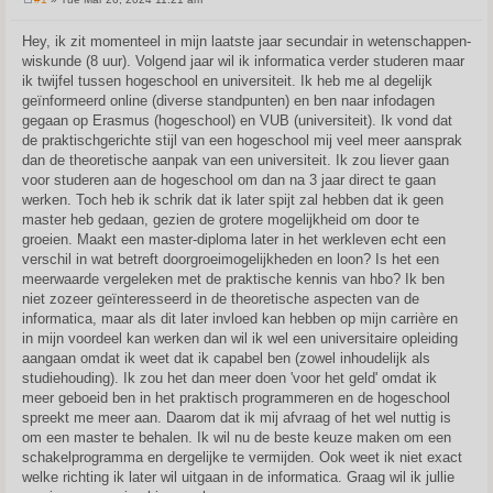
P
o
s
Hey, ik zit momenteel in mijn laatste jaar secundair in wetenschappen-
t
wiskunde (8 uur). Volgend jaar wil ik informatica verder studeren maar
ik twijfel tussen hogeschool en universiteit. Ik heb me al degelijk
geïnformeerd online (diverse standpunten) en ben naar infodagen
gegaan op Erasmus (hogeschool) en VUB (universiteit). Ik vond dat
de praktischgerichte stijl van een hogeschool mij veel meer aansprak
dan de theoretische aanpak van een universiteit. Ik zou liever gaan
voor studeren aan de hogeschool om dan na 3 jaar direct te gaan
werken. Toch heb ik schrik dat ik later spijt zal hebben dat ik geen
master heb gedaan, gezien de grotere mogelijkheid om door te
groeien. Maakt een master-diploma later in het werkleven echt een
verschil in wat betreft doorgroeimogelijkheden en loon? Is het een
meerwaarde vergeleken met de praktische kennis van hbo? Ik ben
niet zozeer geïnteresseerd in de theoretische aspecten van de
informatica, maar als dit later invloed kan hebben op mijn carrière en
in mijn voordeel kan werken dan wil ik wel een universitaire opleiding
aangaan omdat ik weet dat ik capabel ben (zowel inhoudelijk als
studiehouding). Ik zou het dan meer doen 'voor het geld' omdat ik
meer geboeid ben in het praktisch programmeren en de hogeschool
spreekt me meer aan. Daarom dat ik mij afvraag of het wel nuttig is
om een master te behalen. Ik wil nu de beste keuze maken om een
schakelprogramma en dergelijke te vermijden. Ook weet ik niet exact
welke richting ik later wil uitgaan in de informatica. Graag wil ik jullie