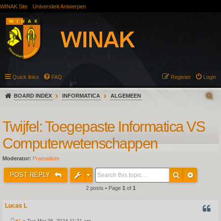
WINAK Site
Universiteit Antwerpen
Quick links
FAQ
Register
Login
BOARD INDEX
INFORMATICA
ALGEMEEN
Twijfel: Toegepaste Informatica VS
Computerwetenschappen
Moderator:
Praesidium
POST REPLY
2 posts • Page
1
of
1
Lucas L
QUOT
#1
» Tue Mar 26, 2024 11:21 am