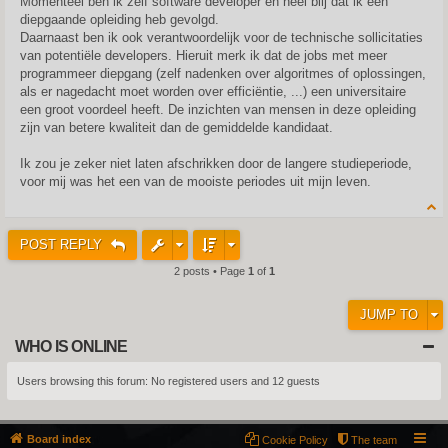
Momenteel ben ik zelf software developer en heel blij dat ik een
diepgaande opleiding heb gevolgd.
Daarnaast ben ik ook verantwoordelijk voor de technische sollicitaties
van potentiële developers. Hieruit merk ik dat de jobs met meer
programmeer diepgang (zelf nadenken over algoritmes of oplossingen,
als er nagedacht moet worden over efficiëntie, ...) een universitaire
een groot voordeel heeft. De inzichten van mensen in deze opleiding
zijn van betere kwaliteit dan de gemiddelde kandidaat.
Ik zou je zeker niet laten afschrikken door de langere studieperiode,
voor mij was het een van de mooiste periodes uit mijn leven.
POST REPLY
2 posts • Page
1
of
1
JUMP TO
WHO IS ONLINE
Users browsing this forum: No registered users and 12 guests
Board index
Cookie Policy
The team