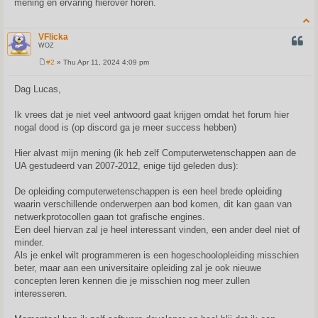
mening en ervaring hierover horen.
VFlicka
QUOT
WOZ
#2
» Thu Apr 11, 2024 4:09 pm
P
o
s
Dag Lucas,
t
Ik vrees dat je niet veel antwoord gaat krijgen omdat het forum hier
nogal dood is (op discord ga je meer success hebben)
Hier alvast mijn mening (ik heb zelf Computerwetenschappen aan de
UA gestudeerd van 2007-2012, enige tijd geleden dus):
De opleiding computerwetenschappen is een heel brede opleiding
waarin verschillende onderwerpen aan bod komen, dit kan gaan van
netwerkprotocollen gaan tot grafische engines.
Een deel hiervan zal je heel interessant vinden, een ander deel niet of
minder.
Als je enkel wilt programmeren is een hogeschoolopleiding misschien
beter, maar aan een universitaire opleiding zal je ook nieuwe
concepten leren kennen die je misschien nog meer zullen
interesseren.