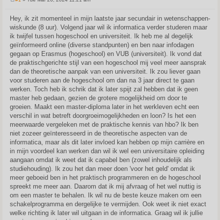
P
o
s
Hey, ik zit momenteel in mijn laatste jaar secundair in wetenschappen-
t
wiskunde (8 uur). Volgend jaar wil ik informatica verder studeren maar
ik twijfel tussen hogeschool en universiteit. Ik heb me al degelijk
geïnformeerd online (diverse standpunten) en ben naar infodagen
gegaan op Erasmus (hogeschool) en VUB (universiteit). Ik vond dat
de praktischgerichte stijl van een hogeschool mij veel meer aansprak
dan de theoretische aanpak van een universiteit. Ik zou liever gaan
voor studeren aan de hogeschool om dan na 3 jaar direct te gaan
werken. Toch heb ik schrik dat ik later spijt zal hebben dat ik geen
master heb gedaan, gezien de grotere mogelijkheid om door te
groeien. Maakt een master-diploma later in het werkleven echt een
verschil in wat betreft doorgroeimogelijkheden en loon? Is het een
meerwaarde vergeleken met de praktische kennis van hbo? Ik ben
niet zozeer geïnteresseerd in de theoretische aspecten van de
informatica, maar als dit later invloed kan hebben op mijn carrière en
in mijn voordeel kan werken dan wil ik wel een universitaire opleiding
aangaan omdat ik weet dat ik capabel ben (zowel inhoudelijk als
studiehouding). Ik zou het dan meer doen 'voor het geld' omdat ik
meer geboeid ben in het praktisch programmeren en de hogeschool
spreekt me meer aan. Daarom dat ik mij afvraag of het wel nuttig is
om een master te behalen. Ik wil nu de beste keuze maken om een
schakelprogramma en dergelijke te vermijden. Ook weet ik niet exact
welke richting ik later wil uitgaan in de informatica. Graag wil ik jullie