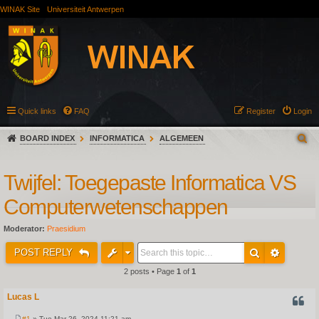
WINAK Site
Universiteit Antwerpen
Quick links
FAQ
Register
Login
BOARD INDEX
INFORMATICA
ALGEMEEN
Twijfel: Toegepaste Informatica VS
Computerwetenschappen
Moderator:
Praesidium
POST REPLY
2 posts • Page
1
of
1
Lucas L
QUOT
#1
» Tue Mar 26, 2024 11:21 am