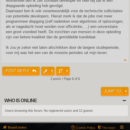
Momenteel ben ik zelf software developer en heel blij dat ik een
diepgaande opleiding heb gevolgd.
Daarnaast ben ik ook verantwoordelijk voor de technische sollicitaties
van potentiële developers. Hieruit merk ik dat de jobs met meer
programmeer diepgang (zelf nadenken over algoritmes of oplossingen,
als er nagedacht moet worden over efficiëntie, ...) een universitaire
een groot voordeel heeft. De inzichten van mensen in deze opleiding
zijn van betere kwaliteit dan de gemiddelde kandidaat.
Ik zou je zeker niet laten afschrikken door de langere studieperiode,
voor mij was het een van de mooiste periodes uit mijn leven.
POST REPLY
2 posts • Page
1
of
1
JUMP TO
WHO IS ONLINE
Users browsing this forum: No registered users and 12 guests
Board index
Cookie Policy
The team