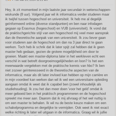
P
o
s
Hey, ik zit momenteel in mijn laatste jaar secundair in wetenschappen-
t
wiskunde (8 uur). Volgend jaar wil ik informatica verder studeren maar
ik twijfel tussen hogeschool en universiteit. Ik heb me al degelijk
geïnformeerd online (diverse standpunten) en ben naar infodagen
gegaan op Erasmus (hogeschool) en VUB (universiteit). Ik vond dat
de praktischgerichte stijl van een hogeschool mij veel meer aansprak
dan de theoretische aanpak van een universiteit. Ik zou liever gaan
voor studeren aan de hogeschool om dan na 3 jaar direct te gaan
werken. Toch heb ik schrik dat ik later spijt zal hebben dat ik geen
master heb gedaan, gezien de grotere mogelijkheid om door te
groeien. Maakt een master-diploma later in het werkleven echt een
verschil in wat betreft doorgroeimogelijkheden en loon? Is het een
meerwaarde vergeleken met de praktische kennis van hbo? Ik ben
niet zozeer geïnteresseerd in de theoretische aspecten van de
informatica, maar als dit later invloed kan hebben op mijn carrière en
in mijn voordeel kan werken dan wil ik wel een universitaire opleiding
aangaan omdat ik weet dat ik capabel ben (zowel inhoudelijk als
studiehouding). Ik zou het dan meer doen 'voor het geld' omdat ik
meer geboeid ben in het praktisch programmeren en de hogeschool
spreekt me meer aan. Daarom dat ik mij afvraag of het wel nuttig is
om een master te behalen. Ik wil nu de beste keuze maken om een
schakelprogramma en dergelijke te vermijden. Ook weet ik niet exact
welke richting ik later wil uitgaan in de informatica. Graag wil ik jullie