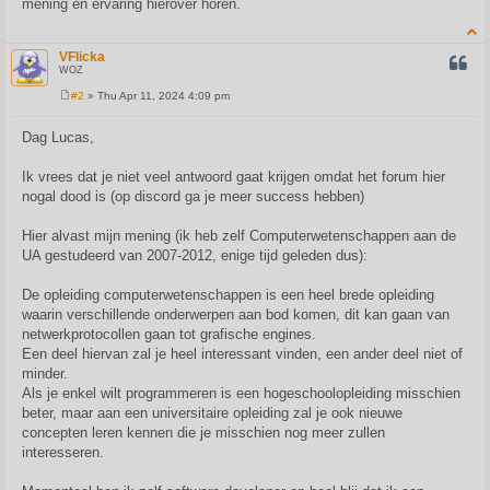
mening en ervaring hierover horen.
VFlicka
QUOT
WOZ
#2
» Thu Apr 11, 2024 4:09 pm
P
o
s
Dag Lucas,
t
Ik vrees dat je niet veel antwoord gaat krijgen omdat het forum hier
nogal dood is (op discord ga je meer success hebben)
Hier alvast mijn mening (ik heb zelf Computerwetenschappen aan de
UA gestudeerd van 2007-2012, enige tijd geleden dus):
De opleiding computerwetenschappen is een heel brede opleiding
waarin verschillende onderwerpen aan bod komen, dit kan gaan van
netwerkprotocollen gaan tot grafische engines.
Een deel hiervan zal je heel interessant vinden, een ander deel niet of
minder.
Als je enkel wilt programmeren is een hogeschoolopleiding misschien
beter, maar aan een universitaire opleiding zal je ook nieuwe
concepten leren kennen die je misschien nog meer zullen
interesseren.