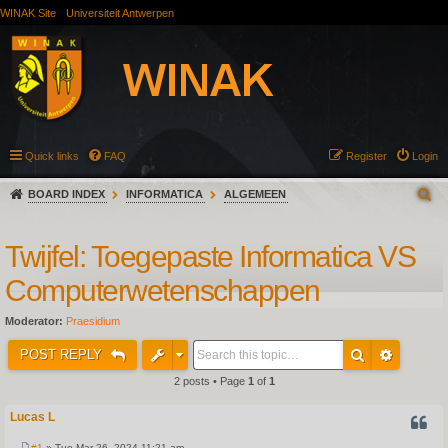
WINAK Site
Universiteit Antwerpen
Quick links
FAQ
Register
Login
BOARD INDEX
INFORMATICA
ALGEMEEN
Twijfel: Toegepaste Informatica VS
Computerwetenschappen
Moderator:
Praesidium
POST REPLY
2 posts • Page
1
of
1
Lucas L
QUOT
#1
» Tue Mar 26, 2024 11:21 am