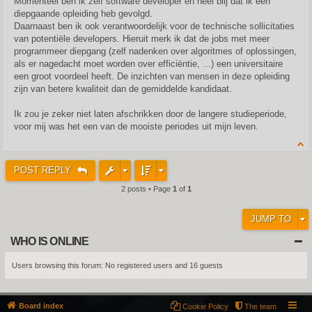
Momenteel ben ik zelf software developer en heel blij dat ik een
diepgaande opleiding heb gevolgd.
Daarnaast ben ik ook verantwoordelijk voor de technische sollicitaties
van potentiële developers. Hieruit merk ik dat de jobs met meer
programmeer diepgang (zelf nadenken over algoritmes of oplossingen,
als er nagedacht moet worden over efficiëntie, ...) een universitaire
een groot voordeel heeft. De inzichten van mensen in deze opleiding
zijn van betere kwaliteit dan de gemiddelde kandidaat.
Ik zou je zeker niet laten afschrikken door de langere studieperiode,
voor mij was het een van de mooiste periodes uit mijn leven.
POST REPLY
2 posts • Page
1
of
1
JUMP TO
WHO IS ONLINE
Users browsing this forum: No registered users and 16 guests
Board index
Cookie Policy
The team