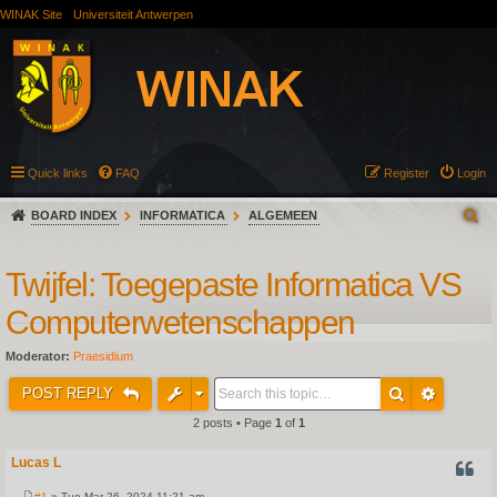
WINAK Site
Universiteit Antwerpen
Quick links
FAQ
Register
Login
BOARD INDEX
INFORMATICA
ALGEMEEN
Twijfel: Toegepaste Informatica VS
Computerwetenschappen
Moderator:
Praesidium
POST REPLY
2 posts • Page
1
of
1
Lucas L
QUOT
#1
» Tue Mar 26, 2024 11:21 am