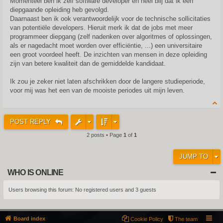
Momenteel ben ik zelf software developer en heel blij dat ik een
diepgaande opleiding heb gevolgd.
Daarnaast ben ik ook verantwoordelijk voor de technische sollicitaties
van potentiële developers. Hieruit merk ik dat de jobs met meer
programmeer diepgang (zelf nadenken over algoritmes of oplossingen,
als er nagedacht moet worden over efficiëntie, ...) een universitaire
een groot voordeel heeft. De inzichten van mensen in deze opleiding
zijn van betere kwaliteit dan de gemiddelde kandidaat.
Ik zou je zeker niet laten afschrikken door de langere studieperiode,
voor mij was het een van de mooiste periodes uit mijn leven.
POST REPLY
2 posts • Page
1
of
1
JUMP TO
WHO IS ONLINE
Users browsing this forum: No registered users and 3 guests
Board index
Cookie Policy
The team