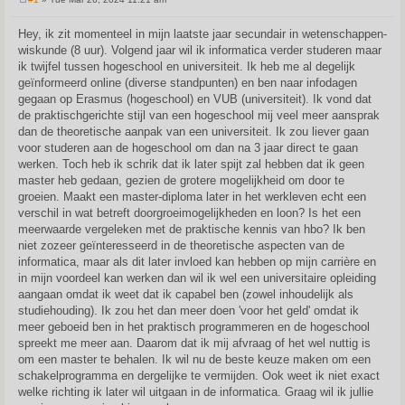
P
o
s
Hey, ik zit momenteel in mijn laatste jaar secundair in wetenschappen-
t
wiskunde (8 uur). Volgend jaar wil ik informatica verder studeren maar
ik twijfel tussen hogeschool en universiteit. Ik heb me al degelijk
geïnformeerd online (diverse standpunten) en ben naar infodagen
gegaan op Erasmus (hogeschool) en VUB (universiteit). Ik vond dat
de praktischgerichte stijl van een hogeschool mij veel meer aansprak
dan de theoretische aanpak van een universiteit. Ik zou liever gaan
voor studeren aan de hogeschool om dan na 3 jaar direct te gaan
werken. Toch heb ik schrik dat ik later spijt zal hebben dat ik geen
master heb gedaan, gezien de grotere mogelijkheid om door te
groeien. Maakt een master-diploma later in het werkleven echt een
verschil in wat betreft doorgroeimogelijkheden en loon? Is het een
meerwaarde vergeleken met de praktische kennis van hbo? Ik ben
niet zozeer geïnteresseerd in de theoretische aspecten van de
informatica, maar als dit later invloed kan hebben op mijn carrière en
in mijn voordeel kan werken dan wil ik wel een universitaire opleiding
aangaan omdat ik weet dat ik capabel ben (zowel inhoudelijk als
studiehouding). Ik zou het dan meer doen 'voor het geld' omdat ik
meer geboeid ben in het praktisch programmeren en de hogeschool
spreekt me meer aan. Daarom dat ik mij afvraag of het wel nuttig is
om een master te behalen. Ik wil nu de beste keuze maken om een
schakelprogramma en dergelijke te vermijden. Ook weet ik niet exact
welke richting ik later wil uitgaan in de informatica. Graag wil ik jullie