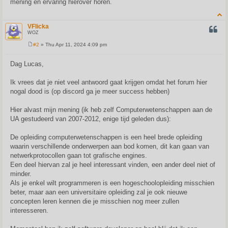
mening en ervaring hierover horen.
VFlicka
QUOT
WOZ
#2
» Thu Apr 11, 2024 4:09 pm
P
o
s
Dag Lucas,
t
Ik vrees dat je niet veel antwoord gaat krijgen omdat het forum hier
nogal dood is (op discord ga je meer success hebben)
Hier alvast mijn mening (ik heb zelf Computerwetenschappen aan de
UA gestudeerd van 2007-2012, enige tijd geleden dus):
De opleiding computerwetenschappen is een heel brede opleiding
waarin verschillende onderwerpen aan bod komen, dit kan gaan van
netwerkprotocollen gaan tot grafische engines.
Een deel hiervan zal je heel interessant vinden, een ander deel niet of
minder.
Als je enkel wilt programmeren is een hogeschoolopleiding misschien
beter, maar aan een universitaire opleiding zal je ook nieuwe
concepten leren kennen die je misschien nog meer zullen
interesseren.