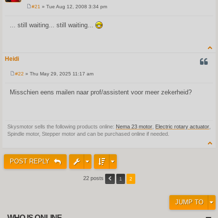
#21
» Tue Aug 12, 2008 3:34 pm
P
o
s
... still waiting... still waiting...
t
Heidi
QUOT
#22
» Thu May 29, 2025 11:17 am
P
o
s
Misschien eens mailen naar prof/assistent voor meer zekerheid?
t
Skysmotor sells the following products online:
Nema 23 motor
,
Electric rotary actuator
,
Spindle motor, Stepper motor and can be purchased online if needed.
POST REPLY
22 posts
1
2
JUMP TO
WHO IS ONLINE