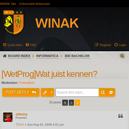
WINAK Site
Universiteit Antwerpen
Quick links
FAQ
Register
Login
BOARD INDEX
INFORMATICA
3DE BACHELOR
[WetProg]Wat juist kennen?
Moderator:
Praesidium
POST REPLY
22 posts
1
2
slimmy
QUOT
Prosenior
#16
» Sun Aug 03, 2008 4:01 pm
P