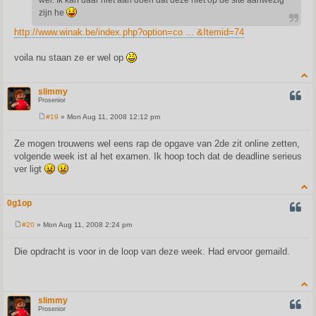
wel. Ik kan daar niet aan doen dat deze niet op de site aanwezig
zijn he
http://www.winak.be/index.php?option=co ... &Itemid=74
voila nu staan ze er wel op
slimmy
QUOT
Prosenior
#19
» Mon Aug 11, 2008 12:12 pm
P
o
s
Ze mogen trouwens wel eens rap de opgave van 2de zit online zetten,
t
volgende week ist al het examen. Ik hoop toch dat de deadline serieus
ver ligt
0g1op
QUOT
#20
» Mon Aug 11, 2008 2:24 pm
P
o
s
Die opdracht is voor in de loop van deze week. Had ervoor gemaild.
t
slimmy
QUOT
Prosenior