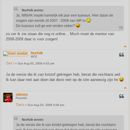
o
s
t
Norfolk wrote:
Ja, WINAK maakt namelijk elk jaar een tuyeaux. Hier staan de
vragen van eerste zit 2007 - 2008 van WP in
De tuyeaux zult ge wel vinden zeker?
zo ver ik zie staan die nog ni online... Msch moet de mentor van
2008-2009 daar is voor zorgen!
Norfolk
QUOT
WOZ
#17
» Sun Aug 03, 2008 4:03 pm
P
o
s
Ja de versie die ik van kristof gekregen heb, bevat die nochtans wel.
t
Ik kan daar niet aan doen dat deze niet op de site aanwezig zijn he
slimmy
QUOT
Prosenior
#18
» Sun Aug 03, 2008 4:09 pm
P
o
s
t
Norfolk wrote:
Ja de versie die ik van kristof gekregen heb, bevat die nochtans