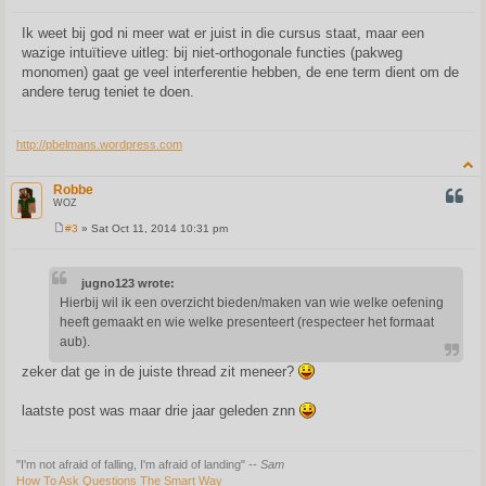
P
o
s
Ik weet bij god ni meer wat er juist in die cursus staat, maar een
t
wazige intuïtieve uitleg: bij niet-orthogonale functies (pakweg
monomen) gaat ge veel interferentie hebben, de ene term dient om de
andere terug teniet te doen.
http://pbelmans.wordpress.com
Robbe
QUOT
WOZ
#3
» Sat Oct 11, 2014 10:31 pm
P
o
s
t
jugno123 wrote:
Hierbij wil ik een overzicht bieden/maken van wie welke oefening
heeft gemaakt en wie welke presenteert (respecteer het formaat
aub).
zeker dat ge in de juiste thread zit meneer?
laatste post was maar drie jaar geleden znn
"I'm not afraid of falling, I'm afraid of landing"
-- Sam
How To Ask Questions The Smart Way