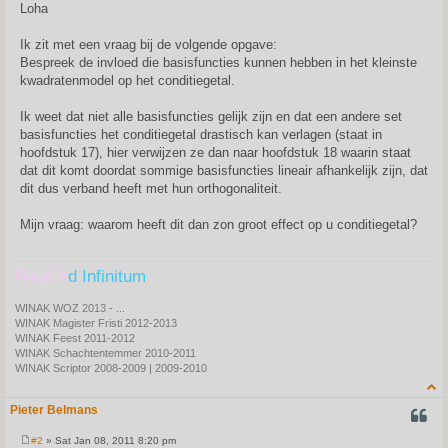
s
Loha
t
Ik zit met een vraag bij de volgende opgave:
Bespreek de invloed die basisfuncties kunnen hebben in het kleinste
kwadratenmodel op het conditiegetal.
Ik weet dat niet alle basisfuncties gelijk zijn en dat een andere set
basisfuncties het conditiegetal drastisch kan verlagen (staat in
hoofdstuk 17), hier verwijzen ze dan naar hoofdstuk 18 waarin staat
dat dit komt doordat sommige basisfuncties lineair afhankelijk zijn, dat
dit dus verband heeft met hun orthogonaliteit.
Mijn vraag: waarom heeft dit dan zon groot effect op u conditiegetal?
Fristi A
d Infinitum
WINAK WOZ 2013 - ...
WINAK Magister Fristi 2012-2013
WINAK Feest 2011-2012
WINAK Schachtentemmer 2010-2011
WINAK Scriptor 2008-2009 | 2009-2010
Pieter Belmans
QUOT
#2
» Sat Jan 08, 2011 8:20 pm