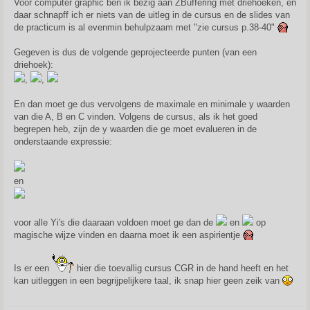
Voor computer graphic ben ik bezig aan ZBuffering met driehoeken, en
t
daar schnapff ich er niets van de uitleg in de cursus en de slides van
de practicum is al evenmin behulpzaam met "zie cursus p.38-40"
Gegeven is dus de volgende geprojecteerde punten (van een
driehoek):
,
,
En dan moet ge dus vervolgens de maximale en minimale y waarden
van die A, B en C vinden. Volgens de cursus, als ik het goed
begrepen heb, zijn de y waarden die ge moet evalueren in de
onderstaande expressie:
en
voor alle Yi's die daaraan voldoen moet ge dan de
en
op
magische wijze vinden en daarna moet ik een aspirientje
Is er een
hier die toevallig cursus CGR in de hand heeft en het
kan uitleggen in een begrijpelijkere taal, ik snap hier geen zeik van