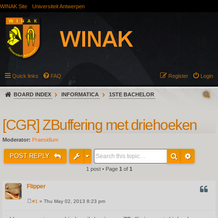
WINAK Site
Universiteit Antwerpen
Quick links
FAQ
Register
Login
BOARD INDEX
INFORMATICA
1STE BACHELOR
[CGR] ZBuffering met driehoeken
Moderator:
Praesidium
POST REPLY
1 post • Page
1
of
1
Flipper
QUOT
#1
» Thu May 02, 2013 8:23 pm
P
o
s