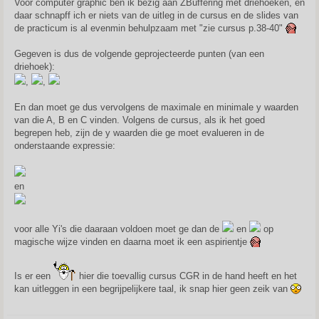
Voor computer graphic ben ik bezig aan ZBuffering met driehoeken, en
t
daar schnapff ich er niets van de uitleg in de cursus en de slides van
de practicum is al evenmin behulpzaam met "zie cursus p.38-40"
Gegeven is dus de volgende geprojecteerde punten (van een
driehoek):
,
,
En dan moet ge dus vervolgens de maximale en minimale y waarden
van die A, B en C vinden. Volgens de cursus, als ik het goed
begrepen heb, zijn de y waarden die ge moet evalueren in de
onderstaande expressie:
en
voor alle Yi's die daaraan voldoen moet ge dan de
en
op
magische wijze vinden en daarna moet ik een aspirientje
Is er een
hier die toevallig cursus CGR in de hand heeft en het
kan uitleggen in een begrijpelijkere taal, ik snap hier geen zeik van