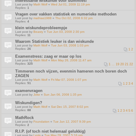
Interessante wiskunde voor dummies!
Last post by
Math Wolf
«
Wed Jul 01, 2009 11:19 pm
Replies:
1
Vragen over vakken statistiek en numerieke methoden
Last post by
mathias1988
«
Thu Oct 02, 2008 6:32 pm
Replies:
4
klein wiskundeprobleempje
Last post by
Beasty
«
Tue Jun 03, 2008 2:30 pm
Replies:
11
Waarom Statistiek leuker is dan wiskunde
Last post by
Math Wolf
«
Tue Jun 03, 2008 1:03 pm
Replies:
26
1
2
Examenstress: zaag er maar op los
Last post by
Math Wolf
«
Mon May 26, 2008 11:47 am
Replies:
325
1
…
19
20
21
22
Timmeren noch vijzen, evenmin hameren noch boren doch
ZAGEN
Last post by
Math Wolf
«
Fri Mar 07, 2008 1:07 pm
Replies:
51
1
2
3
4
examenvragen
Last post by
Joke
«
Sun Jan 06, 2008 1:35 pm
Wiskundigen?
Last post by
Math Wolf
«
Sat Dec 15, 2007 8:02 pm
Replies:
88
1
2
3
4
5
6
MathRock
Last post by
Foundation
«
Tue Jun 12, 2007 9:39 pm
Replies:
2
R.I.P. (of toch niet helemaal gelukkig)
Last post by
Lesly
«
Tue May 29, 2007 5:16 pm