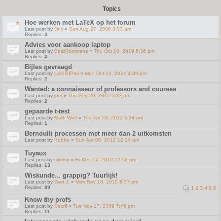
Topics
Hoe werken met LaTeX op het forum
Last post by
Jinx
«
Sun Aug 27, 2006 3:03 am
Replies:
4
Advies voor aankoop laptop
Last post by
BasilRommens
«
Thu Oct 10, 2019 6:36 pm
Replies:
4
Bijles gevraagd
Last post by
LordOfPrei
«
Mon Oct 13, 2014 4:39 pm
Replies:
2
Wanted: a connaisseur of professors and courses
Last post by
joel
«
Thu Sep 20, 2012 5:23 pm
Replies:
2
gepaarde t-test
Last post by
Math Wolf
«
Tue Apr 24, 2012 5:34 pm
Replies:
1
Bernoulli processen met meer dan 2 uitkomsten
Last post by
Robbe
«
Sun Apr 08, 2012 12:24 am
Tuyaux
Last post by
slimmy
«
Fri Dec 17, 2010 12:52 pm
Replies:
13
Wiskunde... grappig? Tuurlijk!
Last post by
Gert J.
«
Mon Nov 15, 2010 9:37 pm
Replies:
89
1
2
3
4
5
6
Know thy profs
Last post by
Sacrif
«
Tue Nov 17, 2009 7:46 pm
Replies:
11