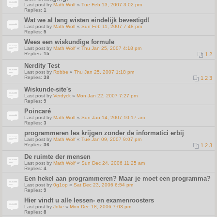
Last post by
Math Wolf
«
Tue Feb 13, 2007 3:02 pm
Replies:
1
Wat we al lang wisten eindelijk bevestigd!
Last post by
Math Wolf
«
Sun Feb 11, 2007 7:48 pm
Replies:
5
Wees een wiskundige formule
Last post by
Math Wolf
«
Thu Jan 25, 2007 4:18 pm
Replies:
15
1
2
Nerdity Test
Last post by
Robbe
«
Thu Jan 25, 2007 1:18 pm
Replies:
38
1
2
3
Wiskunde-site's
Last post by
Verdyck
«
Mon Jan 22, 2007 7:27 pm
Replies:
9
Poincaré
Last post by
Math Wolf
«
Sun Jan 14, 2007 10:17 am
Replies:
3
programmeren les krijgen zonder de informatici erbij
Last post by
Math Wolf
«
Tue Jan 09, 2007 9:07 pm
Replies:
36
1
2
3
De ruimte der mensen
Last post by
Math Wolf
«
Sun Dec 24, 2006 11:25 am
Replies:
4
Een hekel aan programmeren? Maar je moet een programma?
Last post by
0g1op
«
Sat Dec 23, 2006 6:54 pm
Replies:
9
Hier vindt u alle lessen- en examenroosters
Last post by
Joke
«
Mon Dec 18, 2006 7:03 pm
Replies:
8