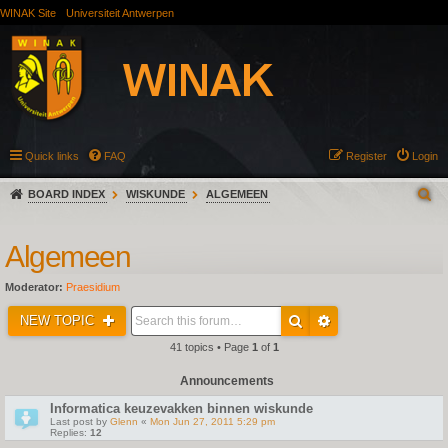
WINAK Site
Universiteit Antwerpen
Quick links
FAQ
Register
Login
BOARD INDEX
WISKUNDE
ALGEMEEN
Algemeen
Moderator:
Praesidium
NEW TOPIC
41 topics • Page
1
of
1
Announcements
Informatica keuzevakken binnen wiskunde
Last post by
Glenn
«
Mon Jun 27, 2011 5:29 pm
Replies:
12