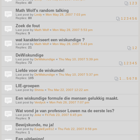
Replies:
40
1
2
3
Math Wolf's random talking
Last post by
Lesly
«
Mon May 28, 2007 7:03 pm
Replies:
80
1
2
3
4
5
6
Zoek de fout
Last post by
Math Wolf
«
Mon May 28, 2007 5:53 pm
Replies:
9
wat karakteriseert een wiskundige ?
Last post by
Math Wolf
«
Mon May 28, 2007 5:43 pm
Replies:
21
1
2
DeWiskundige
Last post by
DeWiskundige
«
Thu May 10, 2007 5:39 pm
Replies:
73
1
2
3
4
5
Liefde voor de wiskunde!
Last post by
DeWiskundige
«
Thu May 10, 2007 5:37 pm
Replies:
105
1
…
5
6
7
8
LIE-groepen
Last post by
Shinta
«
Thu Mar 22, 2007 12:22 am
Een wiskundige formule die mensen gelukkig maakt.
Last post by
Verdyck
«
Mon Feb 26, 2007 7:07 pm
Wat vond je van professor Lowen na de eerste les?
Last post by
Joke
«
Fri Feb 23, 2007 6:45 pm
Replies:
9
Bewijskunde, nu ja!
Last post by
EagleEye812
«
Thu Feb 22, 2007 9:58 pm
Replies:
1
Een uitdaging!