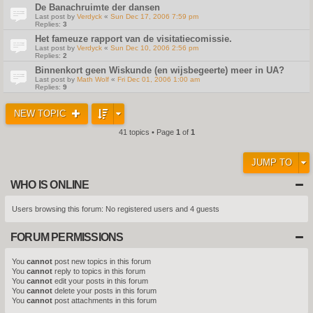
De Banachruimte der dansen
Last post by
Verdyck
«
Sun Dec 17, 2006 7:59 pm
Replies:
3
Het fameuze rapport van de visitatiecomissie.
Last post by
Verdyck
«
Sun Dec 10, 2006 2:56 pm
Replies:
2
Binnenkort geen Wiskunde (en wijsbegeerte) meer in UA?
Last post by
Math Wolf
«
Fri Dec 01, 2006 1:00 am
Replies:
9
NEW TOPIC
41 topics • Page
1
of
1
JUMP TO
WHO IS ONLINE
Users browsing this forum: No registered users and 4 guests
FORUM PERMISSIONS
You
cannot
post new topics in this forum
You
cannot
reply to topics in this forum
You
cannot
edit your posts in this forum
You
cannot
delete your posts in this forum
You
cannot
post attachments in this forum