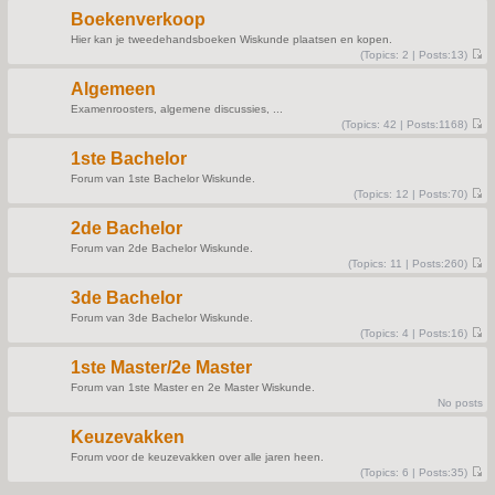
e
t
s
Boekenverkoop
t
p
Hier kan je tweedehandsboeken Wiskunde plaatsen en kopen.
o
(
Topics:
2 |
Posts:
13)
s
V
t
i
Algemeen
e
w
Examenroosters, algemene discussies, ...
t
(
Topics:
42 |
Posts:
1168)
h
V
e
i
l
1ste Bachelor
e
a
w
t
Forum van 1ste Bachelor Wiskunde.
t
e
(
Topics:
12 |
Posts:
70)
h
s
V
e
t
i
l
p
2de Bachelor
e
a
o
w
t
s
Forum van 2de Bachelor Wiskunde.
t
e
t
(
Topics:
11 |
Posts:
260)
h
s
V
e
t
i
l
p
3de Bachelor
e
a
o
w
t
s
Forum van 3de Bachelor Wiskunde.
t
e
t
(
Topics:
4 |
Posts:
16)
h
s
V
e
t
i
l
p
1ste Master/2e Master
e
a
o
w
t
s
Forum van 1ste Master en 2e Master Wiskunde.
t
e
t
No posts
h
s
e
t
l
p
Keuzevakken
a
o
t
s
Forum voor de keuzevakken over alle jaren heen.
e
t
(
Topics:
6 |
Posts:
35)
s
V
t
i