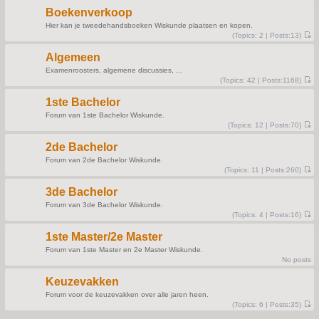
e
t
s
Boekenverkoop
t
p
Hier kan je tweedehandsboeken Wiskunde plaatsen en kopen.
o
(
Topics:
2 |
Posts:
13)
s
V
t
i
Algemeen
e
w
Examenroosters, algemene discussies, ...
t
(
Topics:
42 |
Posts:
1168)
h
V
e
i
l
1ste Bachelor
e
a
w
t
Forum van 1ste Bachelor Wiskunde.
t
e
(
Topics:
12 |
Posts:
70)
h
s
V
e
t
i
l
p
2de Bachelor
e
a
o
w
t
s
Forum van 2de Bachelor Wiskunde.
t
e
t
(
Topics:
11 |
Posts:
260)
h
s
V
e
t
i
l
p
3de Bachelor
e
a
o
w
t
s
Forum van 3de Bachelor Wiskunde.
t
e
t
(
Topics:
4 |
Posts:
16)
h
s
V
e
t
i
l
p
1ste Master/2e Master
e
a
o
w
t
s
Forum van 1ste Master en 2e Master Wiskunde.
t
e
t
No posts
h
s
e
t
l
p
Keuzevakken
a
o
t
s
Forum voor de keuzevakken over alle jaren heen.
e
t
(
Topics:
6 |
Posts:
35)
s
V
t
i