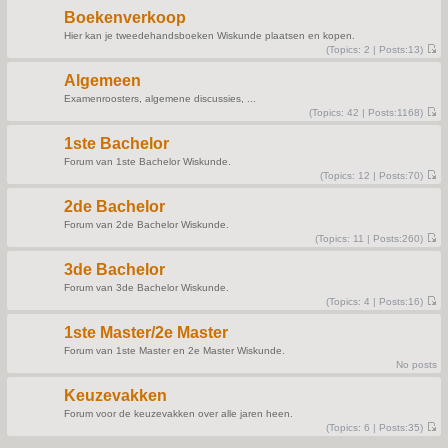
e
t
s
Boekenverkoop
t
p
Hier kan je tweedehandsboeken Wiskunde plaatsen en kopen.
o
(
Topics:
2 |
Posts:
13)
s
V
t
i
Algemeen
e
w
Examenroosters, algemene discussies, ...
t
(
Topics:
42 |
Posts:
1168)
h
V
e
i
l
1ste Bachelor
e
a
w
t
Forum van 1ste Bachelor Wiskunde.
t
e
(
Topics:
12 |
Posts:
70)
h
s
V
e
t
i
l
p
2de Bachelor
e
a
o
w
t
s
Forum van 2de Bachelor Wiskunde.
t
e
t
(
Topics:
11 |
Posts:
260)
h
s
V
e
t
i
l
p
3de Bachelor
e
a
o
w
t
s
Forum van 3de Bachelor Wiskunde.
t
e
t
(
Topics:
4 |
Posts:
16)
h
s
V
e
t
i
l
p
1ste Master/2e Master
e
a
o
w
t
s
Forum van 1ste Master en 2e Master Wiskunde.
t
e
t
No posts
h
s
e
t
l
p
Keuzevakken
a
o
t
s
Forum voor de keuzevakken over alle jaren heen.
e
t
(
Topics:
6 |
Posts:
35)
s
V
t
i