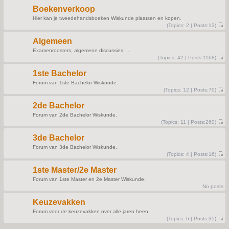
e
t
s
Boekenverkoop
t
p
Hier kan je tweedehandsboeken Wiskunde plaatsen en kopen.
o
(
Topics:
2 |
Posts:
13)
s
V
t
i
Algemeen
e
w
Examenroosters, algemene discussies, ...
t
(
Topics:
42 |
Posts:
1168)
h
V
e
i
l
1ste Bachelor
e
a
w
t
Forum van 1ste Bachelor Wiskunde.
t
e
(
Topics:
12 |
Posts:
70)
h
s
V
e
t
i
l
p
2de Bachelor
e
a
o
w
t
s
Forum van 2de Bachelor Wiskunde.
t
e
t
(
Topics:
11 |
Posts:
260)
h
s
V
e
t
i
l
p
3de Bachelor
e
a
o
w
t
s
Forum van 3de Bachelor Wiskunde.
t
e
t
(
Topics:
4 |
Posts:
16)
h
s
V
e
t
i
l
p
1ste Master/2e Master
e
a
o
w
t
s
Forum van 1ste Master en 2e Master Wiskunde.
t
e
t
No posts
h
s
e
t
l
p
Keuzevakken
a
o
t
s
Forum voor de keuzevakken over alle jaren heen.
e
t
(
Topics:
6 |
Posts:
35)
s
V
t
i