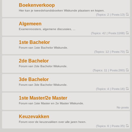
e
t
s
Boekenverkoop
t
p
Hier kan je tweedehandsboeken Wiskunde plaatsen en kopen.
o
(
Topics:
2 |
Posts:
13)
s
V
t
i
Algemeen
e
w
Examenroosters, algemene discussies, ...
t
(
Topics:
42 |
Posts:
1168)
h
V
e
i
l
1ste Bachelor
e
a
w
t
Forum van 1ste Bachelor Wiskunde.
t
e
(
Topics:
12 |
Posts:
70)
h
s
V
e
t
i
l
p
2de Bachelor
e
a
o
w
t
s
Forum van 2de Bachelor Wiskunde.
t
e
t
(
Topics:
11 |
Posts:
260)
h
s
V
e
t
i
l
p
3de Bachelor
e
a
o
w
t
s
Forum van 3de Bachelor Wiskunde.
t
e
t
(
Topics:
4 |
Posts:
16)
h
s
V
e
t
i
l
p
1ste Master/2e Master
e
a
o
w
t
s
Forum van 1ste Master en 2e Master Wiskunde.
t
e
t
No posts
h
s
e
t
l
p
Keuzevakken
a
o
t
s
Forum voor de keuzevakken over alle jaren heen.
e
t
(
Topics:
6 |
Posts:
35)
s
V
t
i