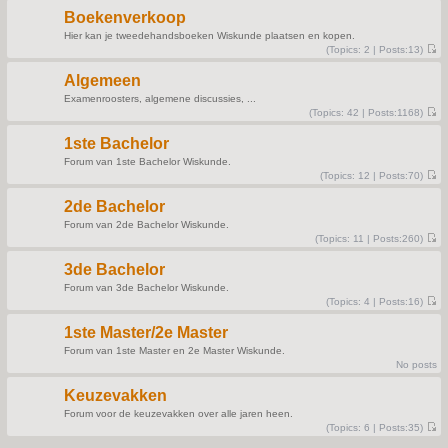
e
t
s
Boekenverkoop
t
p
Hier kan je tweedehandsboeken Wiskunde plaatsen en kopen.
o
(
Topics:
2 |
Posts:
13)
s
V
t
i
Algemeen
e
w
Examenroosters, algemene discussies, ...
t
(
Topics:
42 |
Posts:
1168)
h
V
e
i
l
1ste Bachelor
e
a
w
t
Forum van 1ste Bachelor Wiskunde.
t
e
(
Topics:
12 |
Posts:
70)
h
s
V
e
t
i
l
p
2de Bachelor
e
a
o
w
t
s
Forum van 2de Bachelor Wiskunde.
t
e
t
(
Topics:
11 |
Posts:
260)
h
s
V
e
t
i
l
p
3de Bachelor
e
a
o
w
t
s
Forum van 3de Bachelor Wiskunde.
t
e
t
(
Topics:
4 |
Posts:
16)
h
s
V
e
t
i
l
p
1ste Master/2e Master
e
a
o
w
t
s
Forum van 1ste Master en 2e Master Wiskunde.
t
e
t
No posts
h
s
e
t
l
p
Keuzevakken
a
o
t
s
Forum voor de keuzevakken over alle jaren heen.
e
t
(
Topics:
6 |
Posts:
35)
s
V
t
i