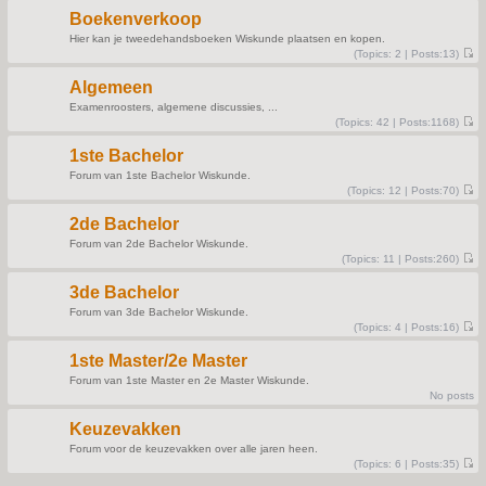
e
t
s
Boekenverkoop
t
p
Hier kan je tweedehandsboeken Wiskunde plaatsen en kopen.
o
(
Topics:
2 |
Posts:
13)
s
V
t
i
Algemeen
e
w
Examenroosters, algemene discussies, ...
t
(
Topics:
42 |
Posts:
1168)
h
V
e
i
l
1ste Bachelor
e
a
w
t
Forum van 1ste Bachelor Wiskunde.
t
e
(
Topics:
12 |
Posts:
70)
h
s
V
e
t
i
l
p
2de Bachelor
e
a
o
w
t
s
Forum van 2de Bachelor Wiskunde.
t
e
t
(
Topics:
11 |
Posts:
260)
h
s
V
e
t
i
l
p
3de Bachelor
e
a
o
w
t
s
Forum van 3de Bachelor Wiskunde.
t
e
t
(
Topics:
4 |
Posts:
16)
h
s
V
e
t
i
l
p
1ste Master/2e Master
e
a
o
w
t
s
Forum van 1ste Master en 2e Master Wiskunde.
t
e
t
No posts
h
s
e
t
l
p
Keuzevakken
a
o
t
s
Forum voor de keuzevakken over alle jaren heen.
e
t
(
Topics:
6 |
Posts:
35)
s
V
t
i