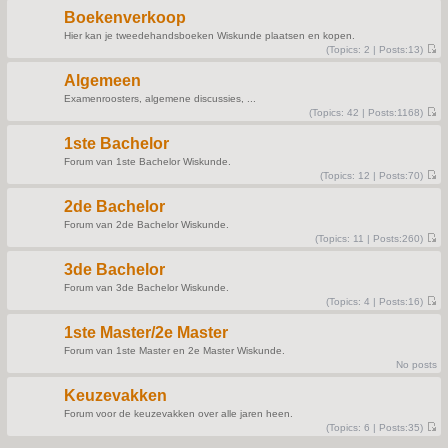
e
t
s
Boekenverkoop
t
p
Hier kan je tweedehandsboeken Wiskunde plaatsen en kopen.
o
(
Topics:
2 |
Posts:
13)
s
V
t
i
Algemeen
e
w
Examenroosters, algemene discussies, ...
t
(
Topics:
42 |
Posts:
1168)
h
V
e
i
l
1ste Bachelor
e
a
w
t
Forum van 1ste Bachelor Wiskunde.
t
e
(
Topics:
12 |
Posts:
70)
h
s
V
e
t
i
l
p
2de Bachelor
e
a
o
w
t
s
Forum van 2de Bachelor Wiskunde.
t
e
t
(
Topics:
11 |
Posts:
260)
h
s
V
e
t
i
l
p
3de Bachelor
e
a
o
w
t
s
Forum van 3de Bachelor Wiskunde.
t
e
t
(
Topics:
4 |
Posts:
16)
h
s
V
e
t
i
l
p
1ste Master/2e Master
e
a
o
w
t
s
Forum van 1ste Master en 2e Master Wiskunde.
t
e
t
No posts
h
s
e
t
l
p
Keuzevakken
a
o
t
s
Forum voor de keuzevakken over alle jaren heen.
e
t
(
Topics:
6 |
Posts:
35)
s
V
t
i