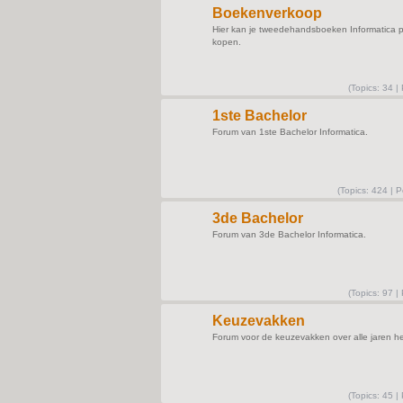
Boekenverkoop
Hier kan je tweedehandsboeken Informatica 
kopen.
(
Topics:
34 |
1ste Bachelor
Forum van 1ste Bachelor Informatica.
(
Topics:
424 |
P
3de Bachelor
Forum van 3de Bachelor Informatica.
(
Topics:
97 |
Keuzevakken
Forum voor de keuzevakken over alle jaren h
(
Topics:
45 |