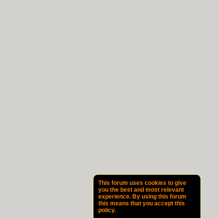
This forum uses cookies to give
you the best and most relevant
experience. By using this forum
this means that you accept this
policy.