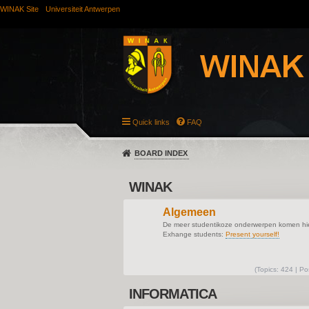
WINAK Site
Universiteit Antwerpen
Quick links
FAQ
BOARD INDEX
WINAK
Algemeen
De meer studentikoze onderwerpen komen hie
Exhange students:
Present yourself!
(
Topics:
424 |
Po
INFORMATICA