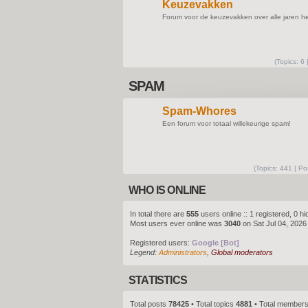
Keuzevakken
Forum voor de keuzevakken over alle jaren h
(
Topics:
6 
SPAM
Spam-Whores
Een forum voor totaal willekeurige spam!
(
Topics:
441 |
Po
WHO IS ONLINE
In total there are
555
users online :: 1 registered, 0 
Most users ever online was
3040
on Sat Jul 04, 2026
Registered users:
Google [Bot]
Legend:
Administrators
,
Global moderators
STATISTICS
Total posts
78425
• Total topics
4881
• Total member