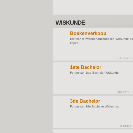
WISKUNDE
Boekenverkoop
Hier kan je tweedehandsboeken Wiskunde pl
kopen.
(
Topics:
2 
1ste Bachelor
Forum van 1ste Bachelor Wiskunde.
(
Topics:
12 
3de Bachelor
Forum van 3de Bachelor Wiskunde.
(
Topics:
4 