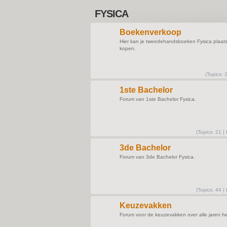
FYSICA
Boekenverkoop
Hier kan je tweedehandsboeken Fysica plaat
kopen.
(
Topics:
2
1ste Bachelor
Forum van 1ste Bachelor Fysica.
(
Topics:
21 |
3de Bachelor
Forum van 3de Bachelor Fysica.
(
Topics:
44 |
Keuzevakken
Forum voor de keuzevakken over alle jaren h